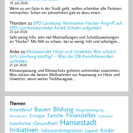
29. Juli 2026
Wenn es um Grün in der Stadt geht, wollen scheinbar alle Parteien
mitmachen. Schon vor Jahrzehnten gab es dazu einen…
Thorsten
zu
SPD Lüneburg: Vermuteter Hacker-Angriff auf
SPD-Landratskandidat André Schuler aufgeklärt
23. Juli 2026
Sehr wenig Info, sehr viel Mutmaßungen und Schuldzuweisungen
an "Hacker". Mir fällt es schwer, bei so wenig Info und sofortigen…
Anke
zu
Klimawandel, Hitze und Unwetter: Wie schützt
sich Lüneburg künftig? – Was die OB-Kandidierenden
vorhaben
21. Juli 2026
Klimaanpassung und Klimaschutz gehören untrennbar zusammen.
Was nützen die besten Maßnahmen zur Anpassung an Hitze und
Unwetter, wenn weiter Treibhausgase…
Themen
Bildung
Bauen
ArbeitBeruf
Bürgerbeteiligung
Finanzielles
Familie
Energie
Demokratie
Fußverkehr
Hansestadt
Geschichte
Gesundheit
Initiativen
Kinder
InklusionIntegration
Jugend