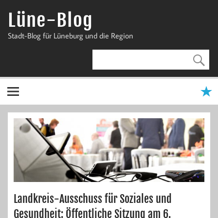
Zum
Inhalt
Lüne-Blog
springen
Stadt-Blog für Lüneburg und die Region
Landkreis-Ausschuss für Soziales und
Gesundheit: Öffentliche Sitzung am 6.