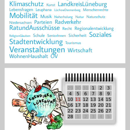
Klimaschutz
LandkreisLüneburg
Kunst
Lebensfragen
Leuphana
Menschenrechte
LüchowDannenberg
Mobilität
Musik
Naturschutz
Naherholung
Natur
Radverkehr
Parteien
Niedersachsen
RatundAusschüsse
Regionalentwicklung
Recht
Soziales
Schule
Sicherheit
SeniorInnen
ReligionGlauben
Stadtentwicklung
Tourismus
Veranstaltungen
Wirtschaft
WohnenHaushalt
ÖV