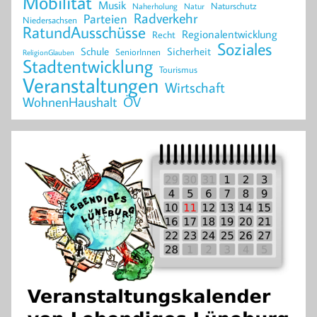
Mobilität
Musik
Naturschutz
Naherholung
Natur
Radverkehr
Parteien
Niedersachsen
RatundAusschüsse
Regionalentwicklung
Recht
Soziales
Schule
Sicherheit
SeniorInnen
ReligionGlauben
Stadtentwicklung
Tourismus
Veranstaltungen
Wirtschaft
WohnenHaushalt
ÖV