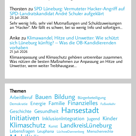
Thorsten
zu
SPD Lüneburg: Vermuteter Hacker-Angriff auf
SPD-Landratskandidat André Schuler aufgeklärt
23. Juli 2026
Sehr wenig Info, sehr viel Mutmaßungen und Schuldzuweisungen
an "Hacker". Mir fällt es schwer, bei so wenig Info und sofortigen…
Anke
zu
Klimawandel, Hitze und Unwetter: Wie schützt
sich Lüneburg künftig? – Was die OB-Kandidierenden
vorhaben
21. Juli 2026
Klimaanpassung und Klimaschutz gehören untrennbar zusammen.
Was nützen die besten Maßnahmen zur Anpassung an Hitze und
Unwetter, wenn weiter Treibhausgase…
Themen
Bildung
Bauen
ArbeitBeruf
Bürgerbeteiligung
Finanzielles
Familie
Energie
Demokratie
Fußverkehr
Hansestadt
Geschichte
Gesundheit
Initiativen
Kinder
InklusionIntegration
Jugend
Klimaschutz
LandkreisLüneburg
Kunst
Lebensfragen
Leuphana
Menschenrechte
LüchowDannenberg