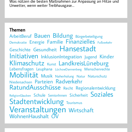
Was nützen die besten Maßnahmen zur Anpassung an Hitze und
Unwetter, wenn weiter Treibhausgase…
Themen
Bildung
Bauen
ArbeitBeruf
Bürgerbeteiligung
Finanzielles
Familie
Energie
Demokratie
Fußverkehr
Hansestadt
Geschichte
Gesundheit
Initiativen
Kinder
InklusionIntegration
Jugend
Klimaschutz
LandkreisLüneburg
Kunst
Lebensfragen
Leuphana
Menschenrechte
LüchowDannenberg
Mobilität
Musik
Naturschutz
Naherholung
Natur
Radverkehr
Parteien
Niedersachsen
RatundAusschüsse
Regionalentwicklung
Recht
Soziales
Schule
Sicherheit
SeniorInnen
ReligionGlauben
Stadtentwicklung
Tourismus
Veranstaltungen
Wirtschaft
WohnenHaushalt
ÖV