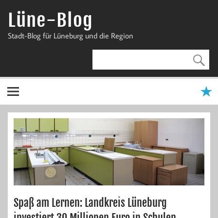
Zum
Inhalt
Lüne-Blog
springen
Stadt-Blog für Lüneburg und die Region
Spaß am Lernen: Landkreis Lüneburg
investiert 30 Millionen Euro in Schulen