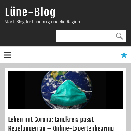
Zum
Inhalt
Lüne-Blog
springen
Stadt-Blog für Lüneburg und die Region
Leben mit Corona: Landkreis passt
Regelungen an – Online-Expertenhearing