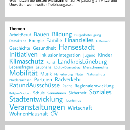
Was nützen die besten Maßnahmen zur Anpassung an Hitze und
Unwetter, wenn weiter Treibhausgase…
Themen
Bildung
Bauen
ArbeitBeruf
Bürgerbeteiligung
Finanzielles
Familie
Energie
Demokratie
Fußverkehr
Hansestadt
Geschichte
Gesundheit
Initiativen
Kinder
InklusionIntegration
Jugend
Klimaschutz
LandkreisLüneburg
Kunst
Lebensfragen
Leuphana
Menschenrechte
LüchowDannenberg
Mobilität
Musik
Naturschutz
Naherholung
Natur
Radverkehr
Parteien
Niedersachsen
RatundAusschüsse
Regionalentwicklung
Recht
Soziales
Schule
Sicherheit
SeniorInnen
ReligionGlauben
Stadtentwicklung
Tourismus
Veranstaltungen
Wirtschaft
WohnenHaushalt
ÖV