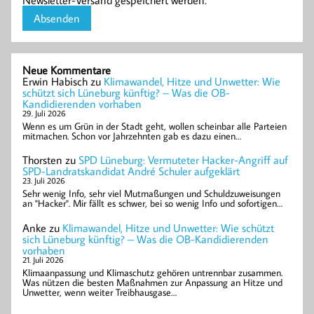
Neue Kommentare
Erwin Habisch
zu
Klimawandel, Hitze und Unwetter: Wie
schützt sich Lüneburg künftig? – Was die OB-
Kandidierenden vorhaben
29. Juli 2026
Wenn es um Grün in der Stadt geht, wollen scheinbar alle Parteien
mitmachen. Schon vor Jahrzehnten gab es dazu einen…
Thorsten
zu
SPD Lüneburg: Vermuteter Hacker-Angriff auf
SPD-Landratskandidat André Schuler aufgeklärt
23. Juli 2026
Sehr wenig Info, sehr viel Mutmaßungen und Schuldzuweisungen
an "Hacker". Mir fällt es schwer, bei so wenig Info und sofortigen…
Anke
zu
Klimawandel, Hitze und Unwetter: Wie schützt
sich Lüneburg künftig? – Was die OB-Kandidierenden
vorhaben
21. Juli 2026
Klimaanpassung und Klimaschutz gehören untrennbar zusammen.
Was nützen die besten Maßnahmen zur Anpassung an Hitze und
Unwetter, wenn weiter Treibhausgase…