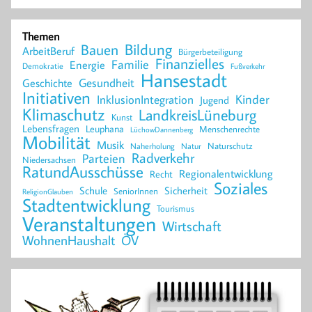
Themen
Bildung
Bauen
ArbeitBeruf
Bürgerbeteiligung
Finanzielles
Familie
Energie
Demokratie
Fußverkehr
Hansestadt
Geschichte
Gesundheit
Initiativen
Kinder
InklusionIntegration
Jugend
Klimaschutz
LandkreisLüneburg
Kunst
Lebensfragen
Leuphana
Menschenrechte
LüchowDannenberg
Mobilität
Musik
Naturschutz
Naherholung
Natur
Radverkehr
Parteien
Niedersachsen
RatundAusschüsse
Regionalentwicklung
Recht
Soziales
Schule
Sicherheit
SeniorInnen
ReligionGlauben
Stadtentwicklung
Tourismus
Veranstaltungen
Wirtschaft
WohnenHaushalt
ÖV