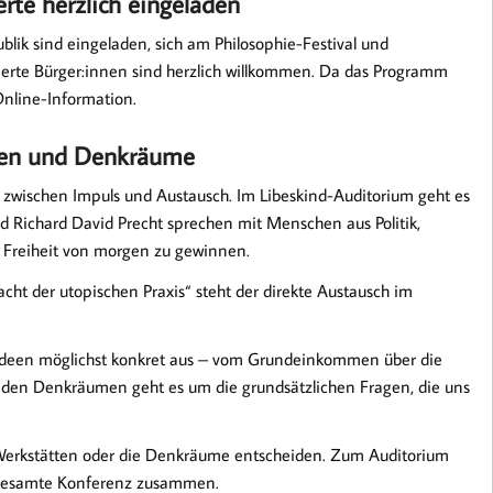
erte herzlich eingeladen
lik sind eingeladen, sich am Philosophie-Festival und
sierte Bürger:innen sind herzlich willkommen. Da das Programm
 Online-Information.
tten und Denkräume
us zwi­schen Im­puls und Aus­tausch. Im Libeskind-Auditorium geht es
 Richard David Precht sprechen mit Menschen aus Politik,
e Freiheit von morgen zu gewinnen.
t der utopischen Praxis“ steht der direkte Austausch im
n Ideen möglichst konkret aus – vom Grundeinkommen über die
n den Denkräumen geht es um die grundsätzlichen Fragen, die uns
Werkstätten oder die Denkräume entscheiden. Zum Auditorium
 gesamte Konferenz zusammen.