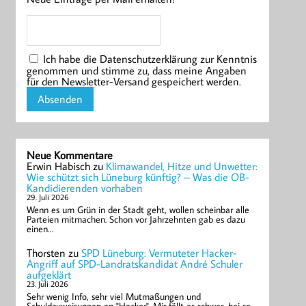
Ich habe die Datenschutzerklärung zur Kenntnis
genommen und stimme zu, dass meine Angaben
für den Newsletter-Versand gespeichert werden.
Neue Kommentare
Erwin Habisch
zu
Klimawandel, Hitze und Unwetter:
Wie schützt sich Lüneburg künftig? – Was die OB-
Kandidierenden vorhaben
29. Juli 2026
Wenn es um Grün in der Stadt geht, wollen scheinbar alle
Parteien mitmachen. Schon vor Jahrzehnten gab es dazu
einen…
Thorsten
zu
SPD Lüneburg: Vermuteter Hacker-
Angriff auf SPD-Landratskandidat André Schuler
aufgeklärt
23. Juli 2026
Sehr wenig Info, sehr viel Mutmaßungen und