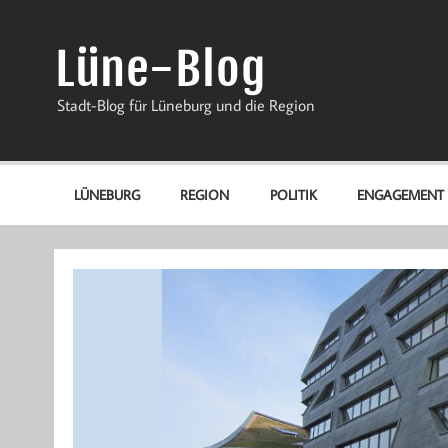
Zum
Inhalt
springen
Lüne-Blog
Stadt-Blog für Lüneburg und die Region
LÜNEBURG
REGION
POLITIK
ENGAGEMENT