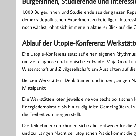
Bürger:innen, Studierende und Interessi
1.000 Bürger:innen und Studierende aus der ganzen Repub
demokratiepolitischen Experiment zu beteiligen. Interes
noch wächst, lohnt sich immer ein aktueller Blick auf die
Ablauf der Utopie-Konferenz: Werkstä
Die Uto­pie-Kon­fe­renz setzt auf ei­nen ei­ge­nen Rhyth­m
um Zeitdiagnose und utopische Entwürfe. Maja Göpel und
Wissenschaft und Zivilgesellschaft, um Aussichten auf di
Bei den Werkstätten, Denkräumen und in der „Langen Nach
Mittelpunkt.
Die Werkstätten loten jeweils eine von sechs politische
Energiedemokratie bis hin zu digitalen Gemeingütern. I
die Freiheit von morgen stellt.
Die Teilnehmenden können sich dabei entweder für die 
und zur Langen Nacht der utopischen Praxis kommt die