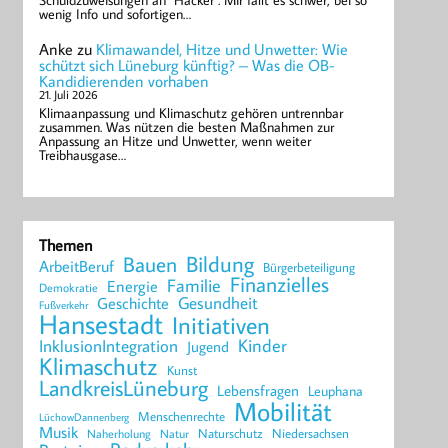
Schuldzuweisungen an "Hacker". Mir fällt es schwer, bei so
wenig Info und sofortigen…
Anke
zu
Klimawandel, Hitze und Unwetter: Wie
schützt sich Lüneburg künftig? – Was die OB-
Kandidierenden vorhaben
21. Juli 2026
Klimaanpassung und Klimaschutz gehören untrennbar
zusammen. Was nützen die besten Maßnahmen zur
Anpassung an Hitze und Unwetter, wenn weiter
Treibhausgase…
Themen
Bildung
Bauen
ArbeitBeruf
Bürgerbeteiligung
Finanzielles
Familie
Energie
Demokratie
Geschichte
Gesundheit
Fußverkehr
Hansestadt
Initiativen
Kinder
InklusionIntegration
Jugend
Klimaschutz
Kunst
LandkreisLüneburg
Lebensfragen
Leuphana
Mobilität
Menschenrechte
LüchowDannenberg
Musik
Naturschutz
Niedersachsen
Naherholung
Natur