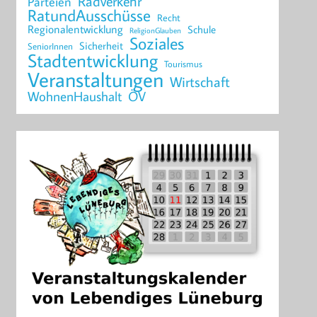
Radverkehr
Parteien
RatundAusschüsse
Recht
Regionalentwicklung
Schule
ReligionGlauben
Soziales
Sicherheit
SeniorInnen
Stadtentwicklung
Tourismus
Veranstaltungen
Wirtschaft
WohnenHaushalt
ÖV