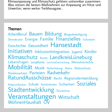
Klimaanpassung und Klimaschutz gehören untrennbar zusammen.
Was nützen die besten Maßnahmen zur Anpassung an Hitze und
Unwetter, wenn weiter Treibhausgase…
Themen
Bildung
Bauen
ArbeitBeruf
Bürgerbeteiligung
Finanzielles
Familie
Energie
Demokratie
Fußverkehr
Hansestadt
Geschichte
Gesundheit
Initiativen
Kinder
InklusionIntegration
Jugend
Klimaschutz
LandkreisLüneburg
Kunst
Lebensfragen
Leuphana
Menschenrechte
LüchowDannenberg
Mobilität
Musik
Naturschutz
Naherholung
Natur
Radverkehr
Parteien
Niedersachsen
RatundAusschüsse
Regionalentwicklung
Recht
Soziales
Schule
Sicherheit
SeniorInnen
ReligionGlauben
Stadtentwicklung
Tourismus
Veranstaltungen
Wirtschaft
WohnenHaushalt
ÖV