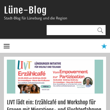
Zum
Inhalt
Lüne-Blog
springen
Stadt-Blog für Lüneburg und die Region
LIVT lädt ein: Erzählcafé und Workshop für
Frauen mit Migrations- und Fluchterfahrung