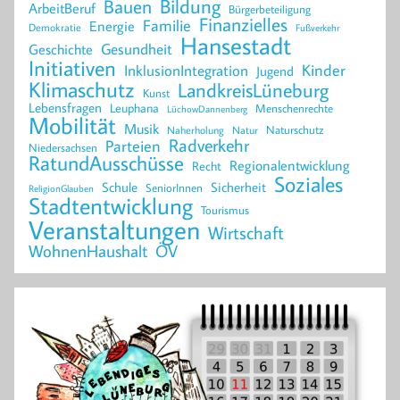
Bildung
Bauen
ArbeitBeruf
Bürgerbeteiligung
Finanzielles
Familie
Energie
Demokratie
Fußverkehr
Hansestadt
Geschichte
Gesundheit
Initiativen
Kinder
InklusionIntegration
Jugend
Klimaschutz
LandkreisLüneburg
Kunst
Lebensfragen
Leuphana
Menschenrechte
LüchowDannenberg
Mobilität
Musik
Naturschutz
Naherholung
Natur
Radverkehr
Parteien
Niedersachsen
RatundAusschüsse
Regionalentwicklung
Recht
Soziales
Schule
Sicherheit
SeniorInnen
ReligionGlauben
Stadtentwicklung
Tourismus
Veranstaltungen
Wirtschaft
WohnenHaushalt
ÖV