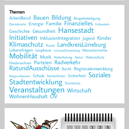
Themen
Bildung
Bauen
ArbeitBeruf
Bürgerbeteiligung
Finanzielles
Familie
Energie
Demokratie
Fußverkehr
Hansestadt
Geschichte
Gesundheit
Initiativen
Kinder
InklusionIntegration
Jugend
Klimaschutz
LandkreisLüneburg
Kunst
Lebensfragen
Leuphana
Menschenrechte
LüchowDannenberg
Mobilität
Musik
Naturschutz
Naherholung
Natur
Radverkehr
Parteien
Niedersachsen
RatundAusschüsse
Regionalentwicklung
Recht
Soziales
Schule
Sicherheit
SeniorInnen
ReligionGlauben
Stadtentwicklung
Tourismus
Veranstaltungen
Wirtschaft
WohnenHaushalt
ÖV