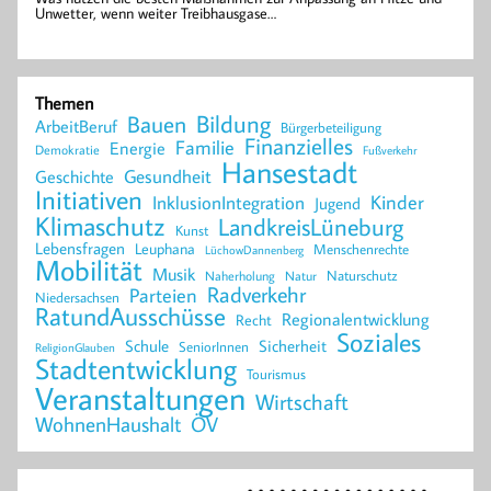
Unwetter, wenn weiter Treibhausgase…
Themen
Bildung
Bauen
ArbeitBeruf
Bürgerbeteiligung
Finanzielles
Familie
Energie
Demokratie
Fußverkehr
Hansestadt
Geschichte
Gesundheit
Initiativen
Kinder
InklusionIntegration
Jugend
Klimaschutz
LandkreisLüneburg
Kunst
Lebensfragen
Leuphana
Menschenrechte
LüchowDannenberg
Mobilität
Musik
Naturschutz
Naherholung
Natur
Radverkehr
Parteien
Niedersachsen
RatundAusschüsse
Regionalentwicklung
Recht
Soziales
Schule
Sicherheit
SeniorInnen
ReligionGlauben
Stadtentwicklung
Tourismus
Veranstaltungen
Wirtschaft
WohnenHaushalt
ÖV