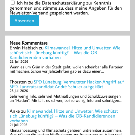
Ich habe die Datenschutzerklärung zur Kenntnis
genommen und stimme zu, dass meine Angaben für den
Newsletter-Versand gespeichert werden.
Neue Kommentare
Erwin Habisch
zu
Klimawandel, Hitze und Unwetter: Wie
schützt sich Lüneburg künftig? – Was die OB-
Kandidierenden vorhaben
29. Juli 2026
Wenn es um Grün in der Stadt geht, wollen scheinbar alle Parteien
mitmachen. Schon vor Jahrzehnten gab es dazu einen…
Thorsten
zu
SPD Lüneburg: Vermuteter Hacker-Angriff auf
SPD-Landratskandidat André Schuler aufgeklärt
23. Juli 2026
Sehr wenig Info, sehr viel Mutmaßungen und Schuldzuweisungen
an "Hacker". Mir fällt es schwer, bei so wenig Info und sofortigen…
Anke
zu
Klimawandel, Hitze und Unwetter: Wie schützt
sich Lüneburg künftig? – Was die OB-Kandidierenden
vorhaben
21. Juli 2026
Klimaanpassung und Klimaschutz gehören untrennbar zusammen.
Was nützen die besten Maßnahmen zur Anpassung an Hitze und