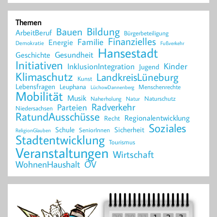
Themen
Bildung
Bauen
ArbeitBeruf
Bürgerbeteiligung
Finanzielles
Familie
Energie
Demokratie
Fußverkehr
Hansestadt
Geschichte
Gesundheit
Initiativen
Kinder
InklusionIntegration
Jugend
Klimaschutz
LandkreisLüneburg
Kunst
Lebensfragen
Leuphana
Menschenrechte
LüchowDannenberg
Mobilität
Musik
Naturschutz
Naherholung
Natur
Radverkehr
Parteien
Niedersachsen
RatundAusschüsse
Regionalentwicklung
Recht
Soziales
Schule
Sicherheit
SeniorInnen
ReligionGlauben
Stadtentwicklung
Tourismus
Veranstaltungen
Wirtschaft
WohnenHaushalt
ÖV