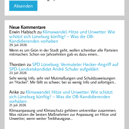
Neue Kommentare
Erwin Habisch
zu
Klimawandel, Hitze und Unwetter: Wie
schützt sich Lüneburg künftig? – Was die OB-
Kandidierenden vorhaben
29. Juli 2026
Wenn es um Grün in der Stadt geht, wollen scheinbar alle Parteien
mitmachen. Schon vor Jahrzehnten gab es dazu einen…
Thorsten
zu
SPD Lüneburg: Vermuteter Hacker-Angriff auf
SPD-Landratskandidat André Schuler aufgeklärt
23. Juli 2026
Sehr wenig Info, sehr viel Mutmaßungen und Schuldzuweisungen
an "Hacker". Mir fällt es schwer, bei so wenig Info und sofortigen…
Anke
zu
Klimawandel, Hitze und Unwetter: Wie schützt
sich Lüneburg künftig? – Was die OB-Kandidierenden
vorhaben
21. Juli 2026
Klimaanpassung und Klimaschutz gehören untrennbar zusammen.
Was nützen die besten Maßnahmen zur Anpassung an Hitze und
Unwetter, wenn weiter Treibhausgase…