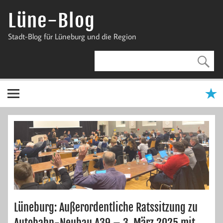
Zum
Inhalt
Lüne-Blog
springen
Stadt-Blog für Lüneburg und die Region
Lüneburg: Außerordentliche Ratssitzung zu
Autobahn-Neubau A39 – 3. März 2025 mit