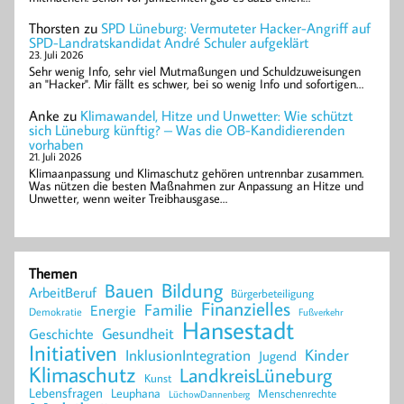
Thorsten
zu
SPD Lüneburg: Vermuteter Hacker-Angriff auf
SPD-Landratskandidat André Schuler aufgeklärt
23. Juli 2026
Sehr wenig Info, sehr viel Mutmaßungen und Schuldzuweisungen
an "Hacker". Mir fällt es schwer, bei so wenig Info und sofortigen…
Anke
zu
Klimawandel, Hitze und Unwetter: Wie schützt
sich Lüneburg künftig? – Was die OB-Kandidierenden
vorhaben
21. Juli 2026
Klimaanpassung und Klimaschutz gehören untrennbar zusammen.
Was nützen die besten Maßnahmen zur Anpassung an Hitze und
Unwetter, wenn weiter Treibhausgase…
Themen
Bildung
Bauen
ArbeitBeruf
Bürgerbeteiligung
Finanzielles
Familie
Energie
Demokratie
Fußverkehr
Hansestadt
Geschichte
Gesundheit
Initiativen
Kinder
InklusionIntegration
Jugend
Klimaschutz
LandkreisLüneburg
Kunst
Lebensfragen
Leuphana
Menschenrechte
LüchowDannenberg