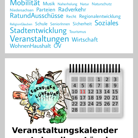
Mobilität
Musik
Naturschutz
Naherholung
Natur
Radverkehr
Parteien
Niedersachsen
RatundAusschüsse
Regionalentwicklung
Recht
Soziales
Schule
Sicherheit
SeniorInnen
ReligionGlauben
Stadtentwicklung
Tourismus
Veranstaltungen
Wirtschaft
WohnenHaushalt
ÖV