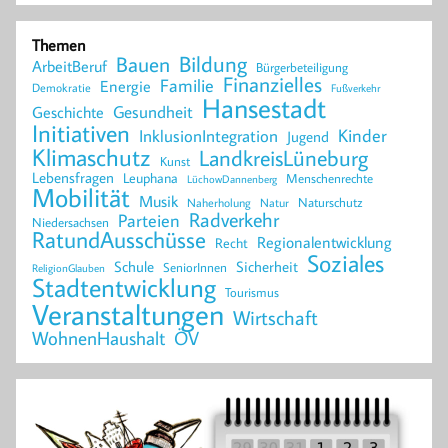
Themen
Bildung
Bauen
ArbeitBeruf
Bürgerbeteiligung
Finanzielles
Familie
Energie
Demokratie
Fußverkehr
Hansestadt
Geschichte
Gesundheit
Initiativen
Kinder
InklusionIntegration
Jugend
Klimaschutz
LandkreisLüneburg
Kunst
Lebensfragen
Leuphana
Menschenrechte
LüchowDannenberg
Mobilität
Musik
Naturschutz
Naherholung
Natur
Radverkehr
Parteien
Niedersachsen
RatundAusschüsse
Regionalentwicklung
Recht
Soziales
Schule
Sicherheit
SeniorInnen
ReligionGlauben
Stadtentwicklung
Tourismus
Veranstaltungen
Wirtschaft
WohnenHaushalt
ÖV