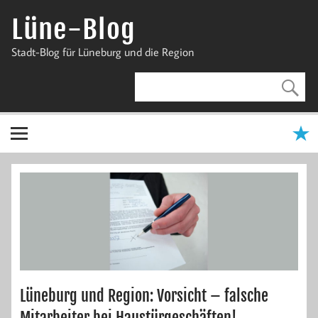
Zum
Inhalt
Lüne-Blog
springen
Stadt-Blog für Lüneburg und die Region
Lüneburg und Region: Vorsicht – falsche
Mitarbeiter bei Haustürgeschäften!