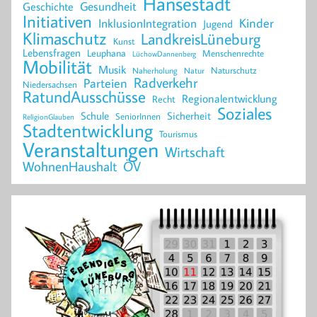
Hansestadt
Geschichte
Gesundheit
Initiativen
Kinder
InklusionIntegration
Jugend
Klimaschutz
LandkreisLüneburg
Kunst
Lebensfragen
Leuphana
Menschenrechte
LüchowDannenberg
Mobilität
Musik
Naturschutz
Naherholung
Natur
Radverkehr
Parteien
Niedersachsen
RatundAusschüsse
Regionalentwicklung
Recht
Soziales
Schule
Sicherheit
SeniorInnen
ReligionGlauben
Stadtentwicklung
Tourismus
Veranstaltungen
Wirtschaft
WohnenHaushalt
ÖV