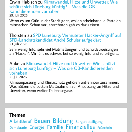
Erwin Habisch
zu
Klimawandel, Hitze und Unwetter: Wie
schützt sich Lüneburg künftig? – Was die OB-
Kandidierenden vorhaben
29. Juli 2026
Wenn es um Grün in der Stadt geht, wollen scheinbar alle Parteien
mitmachen. Schon vor Jahrzehnten gab es dazu einen…
Thorsten
zu
SPD Lüneburg: Vermuteter Hacker-Angriff auf
SPD-Landratskandidat André Schuler aufgeklärt
23. Juli 2026
Sehr wenig Info, sehr viel Mutmaßungen und Schuldzuweisungen
an "Hacker". Mir fällt es schwer, bei so wenig Info und sofortigen…
Anke
zu
Klimawandel, Hitze und Unwetter: Wie schützt
sich Lüneburg künftig? – Was die OB-Kandidierenden
vorhaben
21. Juli 2026
Klimaanpassung und Klimaschutz gehören untrennbar zusammen.
Was nützen die besten Maßnahmen zur Anpassung an Hitze und
Unwetter, wenn weiter Treibhausgase…
Themen
Bildung
Bauen
ArbeitBeruf
Bürgerbeteiligung
Finanzielles
Familie
Energie
Demokratie
Fußverkehr