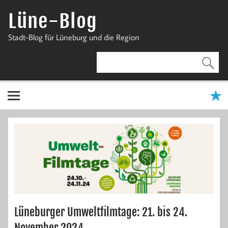
Zum
Inhalt
Lüne-Blog
springen
Stadt-Blog für Lüneburg und die Region
Lüneburger Umweltfilmtage: 21. bis 24.
November 2024