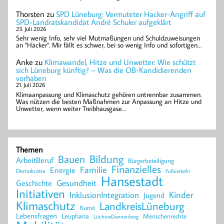
Thorsten
zu
SPD Lüneburg: Vermuteter Hacker-Angriff auf
SPD-Landratskandidat André Schuler aufgeklärt
23. Juli 2026
Sehr wenig Info, sehr viel Mutmaßungen und Schuldzuweisungen
an "Hacker". Mir fällt es schwer, bei so wenig Info und sofortigen…
Anke
zu
Klimawandel, Hitze und Unwetter: Wie schützt
sich Lüneburg künftig? – Was die OB-Kandidierenden
vorhaben
21. Juli 2026
Klimaanpassung und Klimaschutz gehören untrennbar zusammen.
Was nützen die besten Maßnahmen zur Anpassung an Hitze und
Unwetter, wenn weiter Treibhausgase…
Themen
Bildung
Bauen
ArbeitBeruf
Bürgerbeteiligung
Finanzielles
Familie
Energie
Demokratie
Fußverkehr
Hansestadt
Geschichte
Gesundheit
Initiativen
Kinder
InklusionIntegration
Jugend
Klimaschutz
LandkreisLüneburg
Kunst
Lebensfragen
Leuphana
Menschenrechte
LüchowDannenberg