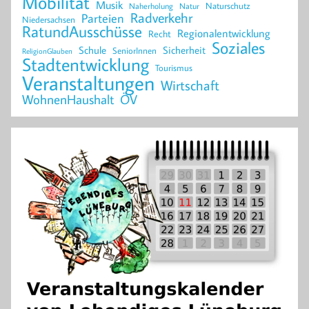
Mobilität
Musik
Naturschutz
Naherholung
Natur
Radverkehr
Parteien
Niedersachsen
RatundAusschüsse
Regionalentwicklung
Recht
Soziales
Schule
Sicherheit
SeniorInnen
ReligionGlauben
Stadtentwicklung
Tourismus
Veranstaltungen
Wirtschaft
WohnenHaushalt
ÖV