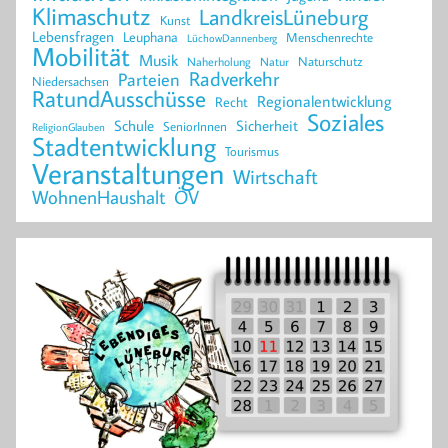
Klimaschutz
LandkreisLüneburg
Kunst
Lebensfragen
Leuphana
Menschenrechte
LüchowDannenberg
Mobilität
Musik
Naturschutz
Naherholung
Natur
Radverkehr
Parteien
Niedersachsen
RatundAusschüsse
Regionalentwicklung
Recht
Soziales
Schule
Sicherheit
SeniorInnen
ReligionGlauben
Stadtentwicklung
Tourismus
Veranstaltungen
Wirtschaft
WohnenHaushalt
ÖV