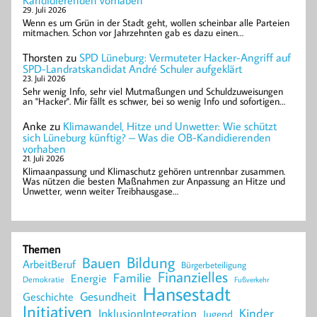
Kandidierenden vorhaben
29. Juli 2026
Wenn es um Grün in der Stadt geht, wollen scheinbar alle Parteien
mitmachen. Schon vor Jahrzehnten gab es dazu einen…
Thorsten
zu
SPD Lüneburg: Vermuteter Hacker-Angriff auf
SPD-Landratskandidat André Schuler aufgeklärt
23. Juli 2026
Sehr wenig Info, sehr viel Mutmaßungen und Schuldzuweisungen
an "Hacker". Mir fällt es schwer, bei so wenig Info und sofortigen…
Anke
zu
Klimawandel, Hitze und Unwetter: Wie schützt
sich Lüneburg künftig? – Was die OB-Kandidierenden
vorhaben
21. Juli 2026
Klimaanpassung und Klimaschutz gehören untrennbar zusammen.
Was nützen die besten Maßnahmen zur Anpassung an Hitze und
Unwetter, wenn weiter Treibhausgase…
Themen
Bildung
Bauen
ArbeitBeruf
Bürgerbeteiligung
Finanzielles
Familie
Energie
Demokratie
Fußverkehr
Hansestadt
Geschichte
Gesundheit
Initiativen
Kinder
InklusionIntegration
Jugend