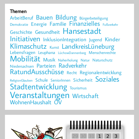
Themen
Bildung
Bauen
ArbeitBeruf
Bürgerbeteiligung
Finanzielles
Familie
Energie
Demokratie
Fußverkehr
Hansestadt
Geschichte
Gesundheit
Initiativen
Kinder
InklusionIntegration
Jugend
Klimaschutz
LandkreisLüneburg
Kunst
Lebensfragen
Leuphana
Menschenrechte
LüchowDannenberg
Mobilität
Musik
Naturschutz
Naherholung
Natur
Radverkehr
Parteien
Niedersachsen
RatundAusschüsse
Regionalentwicklung
Recht
Soziales
Schule
Sicherheit
SeniorInnen
ReligionGlauben
Stadtentwicklung
Tourismus
Veranstaltungen
Wirtschaft
WohnenHaushalt
ÖV