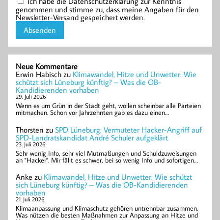
Ich habe die Datenschutzerklärung zur Kenntnis
genommen und stimme zu, dass meine Angaben für den
Newsletter-Versand gespeichert werden.
Neue Kommentare
Erwin Habisch
zu
Klimawandel, Hitze und Unwetter: Wie
schützt sich Lüneburg künftig? – Was die OB-
Kandidierenden vorhaben
29. Juli 2026
Wenn es um Grün in der Stadt geht, wollen scheinbar alle Parteien
mitmachen. Schon vor Jahrzehnten gab es dazu einen…
Thorsten
zu
SPD Lüneburg: Vermuteter Hacker-Angriff auf
SPD-Landratskandidat André Schuler aufgeklärt
23. Juli 2026
Sehr wenig Info, sehr viel Mutmaßungen und Schuldzuweisungen
an "Hacker". Mir fällt es schwer, bei so wenig Info und sofortigen…
Anke
zu
Klimawandel, Hitze und Unwetter: Wie schützt
sich Lüneburg künftig? – Was die OB-Kandidierenden
vorhaben
21. Juli 2026
Klimaanpassung und Klimaschutz gehören untrennbar zusammen.
Was nützen die besten Maßnahmen zur Anpassung an Hitze und