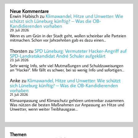
Neue Kommentare
Erwin Habisch
zu
Klimawandel, Hitze und Unwetter: Wie
schützt sich Lüneburg künftig? – Was die OB-
Kandidierenden vorhaben
29. Juli 2026
Wenn es um Grün in der Stadt geht, wollen scheinbar alle Parteien
mitmachen. Schon vor Jahrzehnten gab es dazu einen…
Thorsten
zu
SPD Lüneburg: Vermuteter Hacker-Angriff auf
SPD-Landratskandidat André Schuler aufgeklärt
23. Juli 2026
Sehr wenig Info, sehr viel Mutmaßungen und Schuldzuweisungen
an "Hacker". Mir fällt es schwer, bei so wenig Info und sofortigen…
Anke
zu
Klimawandel, Hitze und Unwetter: Wie schützt
sich Lüneburg künftig? – Was die OB-Kandidierenden
vorhaben
21. Juli 2026
Klimaanpassung und Klimaschutz gehören untrennbar zusammen.
Was nützen die besten Maßnahmen zur Anpassung an Hitze und
Unwetter, wenn weiter Treibhausgase…
Themen