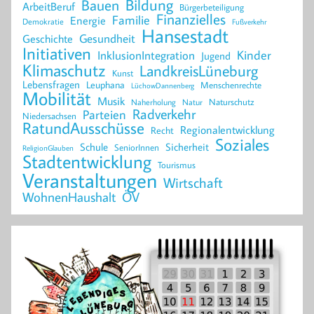
Bildung
Bauen
ArbeitBeruf
Bürgerbeteiligung
Finanzielles
Familie
Energie
Demokratie
Fußverkehr
Hansestadt
Geschichte
Gesundheit
Initiativen
Kinder
InklusionIntegration
Jugend
Klimaschutz
LandkreisLüneburg
Kunst
Lebensfragen
Leuphana
Menschenrechte
LüchowDannenberg
Mobilität
Musik
Naturschutz
Naherholung
Natur
Radverkehr
Parteien
Niedersachsen
RatundAusschüsse
Regionalentwicklung
Recht
Soziales
Schule
Sicherheit
SeniorInnen
ReligionGlauben
Stadtentwicklung
Tourismus
Veranstaltungen
Wirtschaft
WohnenHaushalt
ÖV