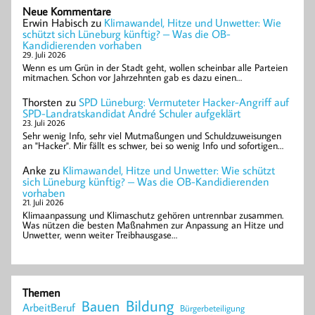
Neue Kommentare
Erwin Habisch
zu
Klimawandel, Hitze und Unwetter: Wie
schützt sich Lüneburg künftig? – Was die OB-
Kandidierenden vorhaben
29. Juli 2026
Wenn es um Grün in der Stadt geht, wollen scheinbar alle Parteien
mitmachen. Schon vor Jahrzehnten gab es dazu einen…
Thorsten
zu
SPD Lüneburg: Vermuteter Hacker-Angriff auf
SPD-Landratskandidat André Schuler aufgeklärt
23. Juli 2026
Sehr wenig Info, sehr viel Mutmaßungen und Schuldzuweisungen
an "Hacker". Mir fällt es schwer, bei so wenig Info und sofortigen…
Anke
zu
Klimawandel, Hitze und Unwetter: Wie schützt
sich Lüneburg künftig? – Was die OB-Kandidierenden
vorhaben
21. Juli 2026
Klimaanpassung und Klimaschutz gehören untrennbar zusammen.
Was nützen die besten Maßnahmen zur Anpassung an Hitze und
Unwetter, wenn weiter Treibhausgase…
Themen
Bildung
Bauen
ArbeitBeruf
Bürgerbeteiligung