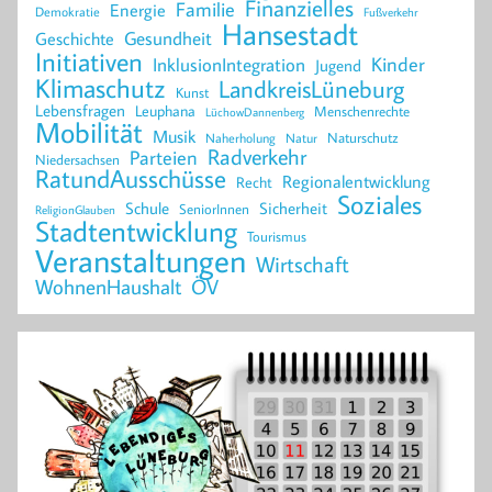
Finanzielles
Familie
Energie
Demokratie
Fußverkehr
Hansestadt
Geschichte
Gesundheit
Initiativen
Kinder
InklusionIntegration
Jugend
Klimaschutz
LandkreisLüneburg
Kunst
Lebensfragen
Leuphana
Menschenrechte
LüchowDannenberg
Mobilität
Musik
Naturschutz
Naherholung
Natur
Radverkehr
Parteien
Niedersachsen
RatundAusschüsse
Regionalentwicklung
Recht
Soziales
Schule
Sicherheit
SeniorInnen
ReligionGlauben
Stadtentwicklung
Tourismus
Veranstaltungen
Wirtschaft
WohnenHaushalt
ÖV