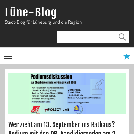
Zum
Inhalt
Lüne-Blog
springen
Stadt-Blog für Lüneburg und die Region
Wer zieht am 13. September ins Rathaus?
Podium mit den OB-Kandidierenden am 2.