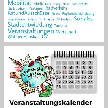
Mobilität
Musik
Naturschutz
Naherholung
Natur
Radverkehr
Parteien
Niedersachsen
RatundAusschüsse
Regionalentwicklung
Recht
Soziales
Schule
Sicherheit
SeniorInnen
ReligionGlauben
Stadtentwicklung
Tourismus
Veranstaltungen
Wirtschaft
WohnenHaushalt
ÖV