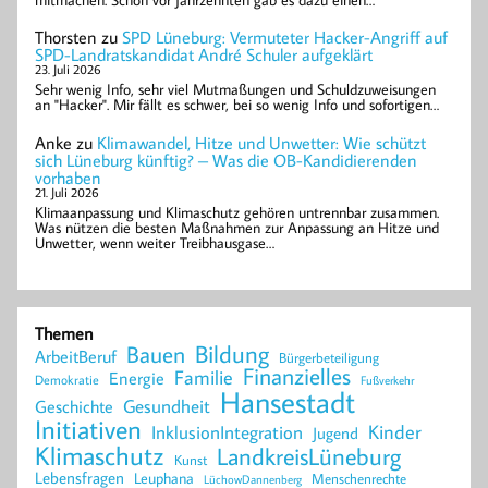
Thorsten
zu
SPD Lüneburg: Vermuteter Hacker-Angriff auf
SPD-Landratskandidat André Schuler aufgeklärt
23. Juli 2026
Sehr wenig Info, sehr viel Mutmaßungen und Schuldzuweisungen
an "Hacker". Mir fällt es schwer, bei so wenig Info und sofortigen…
Anke
zu
Klimawandel, Hitze und Unwetter: Wie schützt
sich Lüneburg künftig? – Was die OB-Kandidierenden
vorhaben
21. Juli 2026
Klimaanpassung und Klimaschutz gehören untrennbar zusammen.
Was nützen die besten Maßnahmen zur Anpassung an Hitze und
Unwetter, wenn weiter Treibhausgase…
Themen
Bildung
Bauen
ArbeitBeruf
Bürgerbeteiligung
Finanzielles
Familie
Energie
Demokratie
Fußverkehr
Hansestadt
Geschichte
Gesundheit
Initiativen
Kinder
InklusionIntegration
Jugend
Klimaschutz
LandkreisLüneburg
Kunst
Lebensfragen
Leuphana
Menschenrechte
LüchowDannenberg