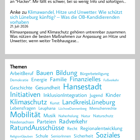
an "Hacker". Mir fällt es schwer, bei so wenig Info und sofortigen…
Anke
zu
Klimawandel, Hitze und Unwetter: Wie schützt
sich Lüneburg künftig? – Was die OB-Kandidierenden
vorhaben
21. Juli 2026
Klimaanpassung und Klimaschutz gehören untrennbar zusammen.
Was nützen die besten Maßnahmen zur Anpassung an Hitze und
Unwetter, wenn weiter Treibhausgase…
Themen
Bildung
Bauen
ArbeitBeruf
Bürgerbeteiligung
Finanzielles
Familie
Energie
Demokratie
Fußverkehr
Hansestadt
Geschichte
Gesundheit
Initiativen
Kinder
InklusionIntegration
Jugend
Klimaschutz
LandkreisLüneburg
Kunst
Lebensfragen
Leuphana
Menschenrechte
LüchowDannenberg
Mobilität
Musik
Naturschutz
Naherholung
Natur
Radverkehr
Parteien
Niedersachsen
RatundAusschüsse
Regionalentwicklung
Recht
Soziales
Schule
Sicherheit
SeniorInnen
ReligionGlauben