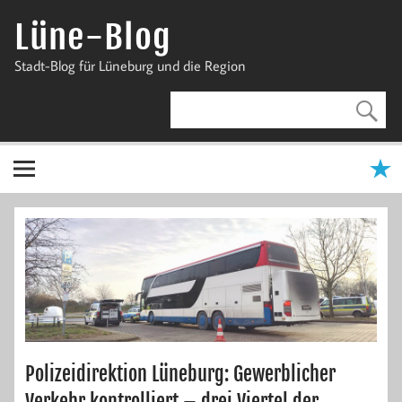
Zum
Inhalt
Lüne-Blog
springen
Stadt-Blog für Lüneburg und die Region
Polizeidirektion Lüneburg: Gewerblicher
Verkehr kontrolliert – drei Viertel der