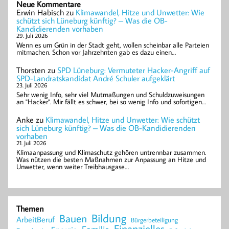
Neue Kommentare
Erwin Habisch
zu
Klimawandel, Hitze und Unwetter: Wie
schützt sich Lüneburg künftig? – Was die OB-
Kandidierenden vorhaben
29. Juli 2026
Wenn es um Grün in der Stadt geht, wollen scheinbar alle Parteien
mitmachen. Schon vor Jahrzehnten gab es dazu einen…
Thorsten
zu
SPD Lüneburg: Vermuteter Hacker-Angriff auf
SPD-Landratskandidat André Schuler aufgeklärt
23. Juli 2026
Sehr wenig Info, sehr viel Mutmaßungen und Schuldzuweisungen
an "Hacker". Mir fällt es schwer, bei so wenig Info und sofortigen…
Anke
zu
Klimawandel, Hitze und Unwetter: Wie schützt
sich Lüneburg künftig? – Was die OB-Kandidierenden
vorhaben
21. Juli 2026
Klimaanpassung und Klimaschutz gehören untrennbar zusammen.
Was nützen die besten Maßnahmen zur Anpassung an Hitze und
Unwetter, wenn weiter Treibhausgase…
Themen
Bildung
Bauen
ArbeitBeruf
Bürgerbeteiligung
Finanzielles