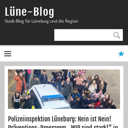
Zum
Inhalt
Lüne-Blog
springen
Stadt-Blog für Lüneburg und die Region
Polizeiinspektion Lüneburg: Nein ist Nein!
Präventions-Programm „WIR sind stark!“ in