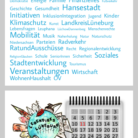
Familie
Energie
Demokratie
Fußverkehr
Hansestadt
Geschichte
Gesundheit
Initiativen
Kinder
InklusionIntegration
Jugend
Klimaschutz
LandkreisLüneburg
Kunst
Lebensfragen
Leuphana
Menschenrechte
LüchowDannenberg
Mobilität
Musik
Naturschutz
Naherholung
Natur
Radverkehr
Parteien
Niedersachsen
RatundAusschüsse
Regionalentwicklung
Recht
Soziales
Schule
Sicherheit
SeniorInnen
ReligionGlauben
Stadtentwicklung
Tourismus
Veranstaltungen
Wirtschaft
WohnenHaushalt
ÖV