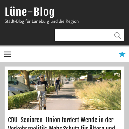
Zum
Inhalt
Lüne-Blog
springen
Stadt-Blog für Lüneburg und die Region
CDU-Senioren-Union fordert Wende in der
Verkehrspolitik: Mehr Schutz für Ältere und