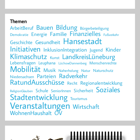
Themen
Bildung
Bauen
ArbeitBeruf
Bürgerbeteiligung
Finanzielles
Familie
Energie
Demokratie
Fußverkehr
Hansestadt
Geschichte
Gesundheit
Initiativen
Kinder
InklusionIntegration
Jugend
Klimaschutz
LandkreisLüneburg
Kunst
Lebensfragen
Leuphana
Menschenrechte
LüchowDannenberg
Mobilität
Musik
Naturschutz
Naherholung
Natur
Radverkehr
Parteien
Niedersachsen
RatundAusschüsse
Regionalentwicklung
Recht
Soziales
Schule
Sicherheit
SeniorInnen
ReligionGlauben
Stadtentwicklung
Tourismus
Veranstaltungen
Wirtschaft
WohnenHaushalt
ÖV