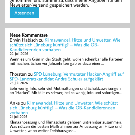
genommen und stimme zu, dass meine Angaben für den
Newsletter-Versand gespeichert werden.
Neue Kommentare
Erwin Habisch
zu
Klimawandel, Hitze und Unwetter: Wie
schützt sich Lüneburg künftig? – Was die OB-
Kandidierenden vorhaben
29. Juli 2026
Wenn es um Grün in der Stadt geht, wollen scheinbar alle Parteien
mitmachen. Schon vor Jahrzehnten gab es dazu einen…
Thorsten
zu
SPD Lüneburg: Vermuteter Hacker-Angriff auf
SPD-Landratskandidat André Schuler aufgeklärt
23. Juli 2026
Sehr wenig Info, sehr viel Mutmaßungen und Schuldzuweisungen
an "Hacker". Mir fällt es schwer, bei so wenig Info und sofortigen…
Anke
zu
Klimawandel, Hitze und Unwetter: Wie schützt
sich Lüneburg künftig? – Was die OB-Kandidierenden
vorhaben
21. Juli 2026
Klimaanpassung und Klimaschutz gehören untrennbar zusammen.
Was nützen die besten Maßnahmen zur Anpassung an Hitze und
Unwetter, wenn weiter Treibhausgase…