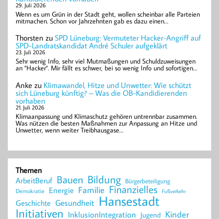
29. Juli 2026
Wenn es um Grün in der Stadt geht, wollen scheinbar alle Parteien
mitmachen. Schon vor Jahrzehnten gab es dazu einen…
Thorsten
zu
SPD Lüneburg: Vermuteter Hacker-Angriff auf
SPD-Landratskandidat André Schuler aufgeklärt
23. Juli 2026
Sehr wenig Info, sehr viel Mutmaßungen und Schuldzuweisungen
an "Hacker". Mir fällt es schwer, bei so wenig Info und sofortigen…
Anke
zu
Klimawandel, Hitze und Unwetter: Wie schützt
sich Lüneburg künftig? – Was die OB-Kandidierenden
vorhaben
21. Juli 2026
Klimaanpassung und Klimaschutz gehören untrennbar zusammen.
Was nützen die besten Maßnahmen zur Anpassung an Hitze und
Unwetter, wenn weiter Treibhausgase…
Themen
Bildung
Bauen
ArbeitBeruf
Bürgerbeteiligung
Finanzielles
Familie
Energie
Demokratie
Fußverkehr
Hansestadt
Geschichte
Gesundheit
Initiativen
Kinder
InklusionIntegration
Jugend