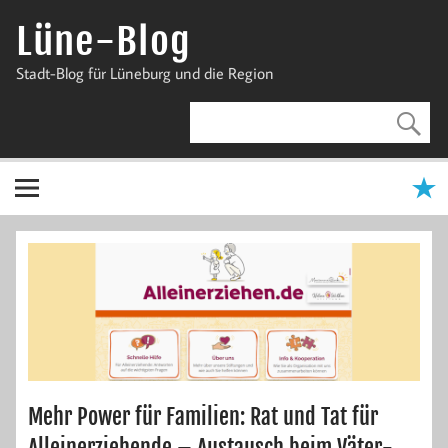
Zum
Inhalt
Lüne-Blog
springen
Stadt-Blog für Lüneburg und die Region
Mehr Power für Familien: Rat und Tat für
Alleinerziehende – Austausch beim Väter-