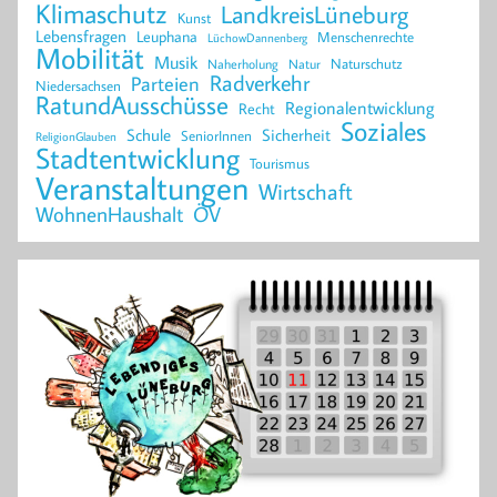
Klimaschutz
LandkreisLüneburg
Kunst
Lebensfragen
Leuphana
Menschenrechte
LüchowDannenberg
Mobilität
Musik
Naturschutz
Naherholung
Natur
Radverkehr
Parteien
Niedersachsen
RatundAusschüsse
Regionalentwicklung
Recht
Soziales
Schule
Sicherheit
SeniorInnen
ReligionGlauben
Stadtentwicklung
Tourismus
Veranstaltungen
Wirtschaft
WohnenHaushalt
ÖV