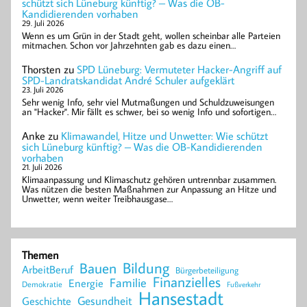
schützt sich Lüneburg künftig? – Was die OB-
Kandidierenden vorhaben
29. Juli 2026
Wenn es um Grün in der Stadt geht, wollen scheinbar alle Parteien
mitmachen. Schon vor Jahrzehnten gab es dazu einen…
Thorsten
zu
SPD Lüneburg: Vermuteter Hacker-Angriff auf
SPD-Landratskandidat André Schuler aufgeklärt
23. Juli 2026
Sehr wenig Info, sehr viel Mutmaßungen und Schuldzuweisungen
an "Hacker". Mir fällt es schwer, bei so wenig Info und sofortigen…
Anke
zu
Klimawandel, Hitze und Unwetter: Wie schützt
sich Lüneburg künftig? – Was die OB-Kandidierenden
vorhaben
21. Juli 2026
Klimaanpassung und Klimaschutz gehören untrennbar zusammen.
Was nützen die besten Maßnahmen zur Anpassung an Hitze und
Unwetter, wenn weiter Treibhausgase…
Themen
Bildung
Bauen
ArbeitBeruf
Bürgerbeteiligung
Finanzielles
Familie
Energie
Demokratie
Fußverkehr
Hansestadt
Geschichte
Gesundheit