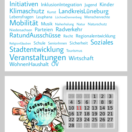
Initiativen
Kinder
InklusionIntegration
Jugend
Klimaschutz
LandkreisLüneburg
Kunst
Lebensfragen
Leuphana
Menschenrechte
LüchowDannenberg
Mobilität
Musik
Naturschutz
Naherholung
Natur
Radverkehr
Parteien
Niedersachsen
RatundAusschüsse
Regionalentwicklung
Recht
Soziales
Schule
Sicherheit
SeniorInnen
ReligionGlauben
Stadtentwicklung
Tourismus
Veranstaltungen
Wirtschaft
WohnenHaushalt
ÖV