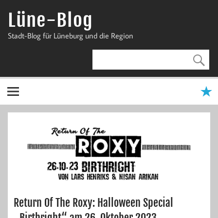
Zum
Inhalt
Lüne-Blog
springen
Stadt-Blog für Lüneburg und die Region
Return Of The Roxy: Halloween Special
„Birthright“ am 26. Oktober 2023