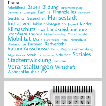
Themen
Bildung
Bauen
ArbeitBeruf
Bürgerbeteiligung
Finanzielles
Familie
Energie
Demokratie
Fußverkehr
Hansestadt
Geschichte
Gesundheit
Initiativen
Kinder
InklusionIntegration
Jugend
Klimaschutz
LandkreisLüneburg
Kunst
Lebensfragen
Leuphana
Menschenrechte
LüchowDannenberg
Mobilität
Musik
Naturschutz
Naherholung
Natur
Radverkehr
Parteien
Niedersachsen
RatundAusschüsse
Regionalentwicklung
Recht
Soziales
Schule
Sicherheit
SeniorInnen
ReligionGlauben
Stadtentwicklung
Tourismus
Veranstaltungen
Wirtschaft
WohnenHaushalt
ÖV