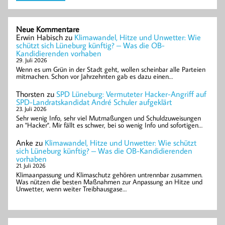
Neue Kommentare
Erwin Habisch
zu
Klimawandel, Hitze und Unwetter: Wie
schützt sich Lüneburg künftig? – Was die OB-
Kandidierenden vorhaben
29. Juli 2026
Wenn es um Grün in der Stadt geht, wollen scheinbar alle Parteien
mitmachen. Schon vor Jahrzehnten gab es dazu einen…
Thorsten
zu
SPD Lüneburg: Vermuteter Hacker-Angriff auf
SPD-Landratskandidat André Schuler aufgeklärt
23. Juli 2026
Sehr wenig Info, sehr viel Mutmaßungen und Schuldzuweisungen
an "Hacker". Mir fällt es schwer, bei so wenig Info und sofortigen…
Anke
zu
Klimawandel, Hitze und Unwetter: Wie schützt
sich Lüneburg künftig? – Was die OB-Kandidierenden
vorhaben
21. Juli 2026
Klimaanpassung und Klimaschutz gehören untrennbar zusammen.
Was nützen die besten Maßnahmen zur Anpassung an Hitze und
Unwetter, wenn weiter Treibhausgase…