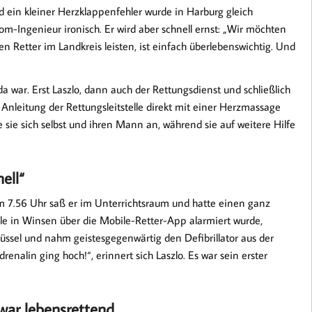
d ein kleiner Herzklappenfehler wurde in Harburg gleich
om-Ingenieur ironisch. Er wird aber schnell ernst: „Wir möchten
 Retter im Landkreis leisten, ist einfach überlebenswichtig. Und
da war. Erst Laszlo, dann auch der Rettungsdienst und schließlich
r Anleitung der Rettungsleitstelle direkt mit einer Herzmassage
e sie sich selbst und ihren Mann an, während sie auf weitere Hilfe
nell“
“ Um 7.56 Uhr saß er im Unterrichtsraum und hatte einen ganz
elle in Winsen über die Mobile-Retter-App alarmiert wurde,
lüssel und nahm geistesgegenwärtig den Defibrillator aus der
renalin ging hoch!“, erinnert sich Laszlo. Es war sein erster
 war lebensrettend