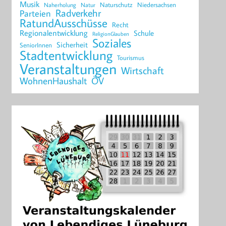
Musik
Naturschutz
Niedersachsen
Naherholung
Natur
Radverkehr
Parteien
RatundAusschüsse
Recht
Regionalentwicklung
Schule
ReligionGlauben
Soziales
Sicherheit
SeniorInnen
Stadtentwicklung
Tourismus
Veranstaltungen
Wirtschaft
WohnenHaushalt
ÖV