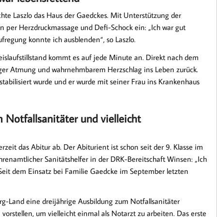
e Laszlo das Haus der Gaedckes. Mit Unterstützung der
ion per Herzdruckmassage und Defi-Schock ein: „Ich war gut
Aufregung konnte ich ausblenden“, so Laszlo.
eislaufstillstand kommt es auf jede Minute an. Direkt nach dem
iger Atmung und wahrnehmbarem Herzschlag ins Leben zurück.
stabilisiert wurde und er wurde mit seiner Frau ins Krankenhaus
 Notfallsanitäter und vielleicht
eit das Abitur ab. Der Abiturient ist schon seit der 9. Klasse im
hrenamtlicher Sanitätshelfer in der DRK-Bereitschaft Winsen: „Ich
.“ Seit dem Einsatz bei Familie Gaedcke im September letzten
-Land eine dreijährige Ausbildung zum Notfallsanitäter
orstellen, um vielleicht einmal als Notarzt zu arbeiten. Das erste