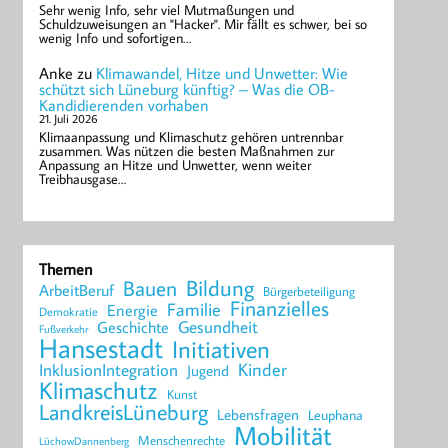
Sehr wenig Info, sehr viel Mutmaßungen und
Schuldzuweisungen an "Hacker". Mir fällt es schwer, bei so
wenig Info und sofortigen…
Anke
zu
Klimawandel, Hitze und Unwetter: Wie
schützt sich Lüneburg künftig? – Was die OB-
Kandidierenden vorhaben
21. Juli 2026
Klimaanpassung und Klimaschutz gehören untrennbar
zusammen. Was nützen die besten Maßnahmen zur
Anpassung an Hitze und Unwetter, wenn weiter
Treibhausgase…
Themen
Bildung
Bauen
ArbeitBeruf
Bürgerbeteiligung
Finanzielles
Familie
Energie
Demokratie
Geschichte
Gesundheit
Fußverkehr
Hansestadt
Initiativen
Kinder
InklusionIntegration
Jugend
Klimaschutz
Kunst
LandkreisLüneburg
Lebensfragen
Leuphana
Mobilität
Menschenrechte
LüchowDannenberg