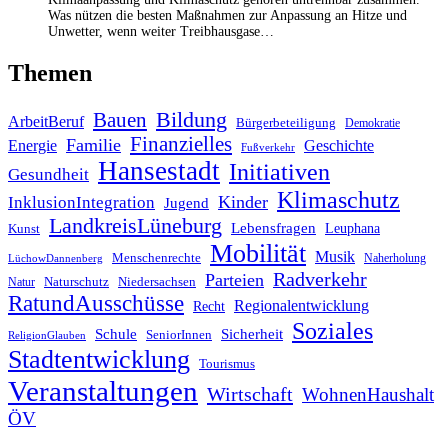
Was nützen die besten Maßnahmen zur Anpassung an Hitze und
Unwetter, wenn weiter Treibhausgase…
Themen
Bildung
Bauen
ArbeitBeruf
Bürgerbeteiligung
Demokratie
Finanzielles
Familie
Geschichte
Energie
Fußverkehr
Hansestadt
Initiativen
Gesundheit
Klimaschutz
Kinder
InklusionIntegration
Jugend
LandkreisLüneburg
Lebensfragen
Leuphana
Kunst
Mobilität
Musik
Menschenrechte
Naherholung
LüchowDannenberg
Radverkehr
Parteien
Naturschutz
Niedersachsen
Natur
RatundAusschüsse
Regionalentwicklung
Recht
Soziales
Schule
Sicherheit
SeniorInnen
ReligionGlauben
Stadtentwicklung
Tourismus
Veranstaltungen
Wirtschaft
WohnenHaushalt
ÖV