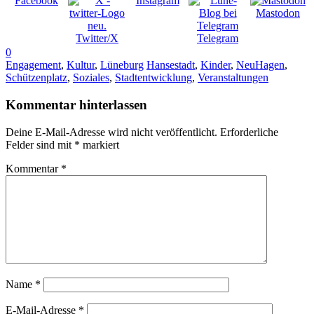
Facebook
Instagram
Mastodon
Twitter/X
Telegram
0
Engagement
,
Kultur
,
Lüneburg
Hansestadt
,
Kinder
,
NeuHagen
,
Schützenplatz
,
Soziales
,
Stadtentwicklung
,
Veranstaltungen
Kommentar hinterlassen
Deine E-Mail-Adresse wird nicht veröffentlicht.
Erforderliche
Felder sind mit
*
markiert
Kommentar
*
Name
*
E-Mail-Adresse
*