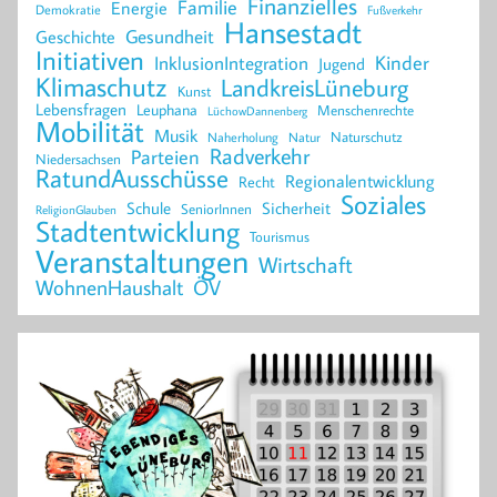
Finanzielles
Familie
Energie
Demokratie
Fußverkehr
Hansestadt
Geschichte
Gesundheit
Initiativen
Kinder
InklusionIntegration
Jugend
Klimaschutz
LandkreisLüneburg
Kunst
Lebensfragen
Leuphana
Menschenrechte
LüchowDannenberg
Mobilität
Musik
Naturschutz
Naherholung
Natur
Radverkehr
Parteien
Niedersachsen
RatundAusschüsse
Regionalentwicklung
Recht
Soziales
Schule
Sicherheit
SeniorInnen
ReligionGlauben
Stadtentwicklung
Tourismus
Veranstaltungen
Wirtschaft
WohnenHaushalt
ÖV