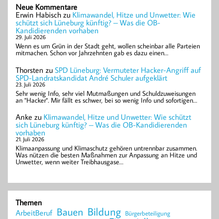
Neue Kommentare
Erwin Habisch
zu
Klimawandel, Hitze und Unwetter: Wie
schützt sich Lüneburg künftig? – Was die OB-
Kandidierenden vorhaben
29. Juli 2026
Wenn es um Grün in der Stadt geht, wollen scheinbar alle Parteien
mitmachen. Schon vor Jahrzehnten gab es dazu einen…
Thorsten
zu
SPD Lüneburg: Vermuteter Hacker-Angriff auf
SPD-Landratskandidat André Schuler aufgeklärt
23. Juli 2026
Sehr wenig Info, sehr viel Mutmaßungen und Schuldzuweisungen
an "Hacker". Mir fällt es schwer, bei so wenig Info und sofortigen…
Anke
zu
Klimawandel, Hitze und Unwetter: Wie schützt
sich Lüneburg künftig? – Was die OB-Kandidierenden
vorhaben
21. Juli 2026
Klimaanpassung und Klimaschutz gehören untrennbar zusammen.
Was nützen die besten Maßnahmen zur Anpassung an Hitze und
Unwetter, wenn weiter Treibhausgase…
Themen
Bildung
Bauen
ArbeitBeruf
Bürgerbeteiligung