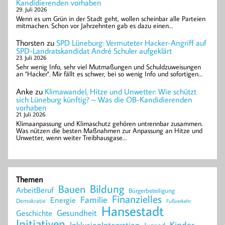
Kandidierenden vorhaben
29. Juli 2026
Wenn es um Grün in der Stadt geht, wollen scheinbar alle Parteien
mitmachen. Schon vor Jahrzehnten gab es dazu einen…
Thorsten
zu
SPD Lüneburg: Vermuteter Hacker-Angriff auf
SPD-Landratskandidat André Schuler aufgeklärt
23. Juli 2026
Sehr wenig Info, sehr viel Mutmaßungen und Schuldzuweisungen
an "Hacker". Mir fällt es schwer, bei so wenig Info und sofortigen…
Anke
zu
Klimawandel, Hitze und Unwetter: Wie schützt
sich Lüneburg künftig? – Was die OB-Kandidierenden
vorhaben
21. Juli 2026
Klimaanpassung und Klimaschutz gehören untrennbar zusammen.
Was nützen die besten Maßnahmen zur Anpassung an Hitze und
Unwetter, wenn weiter Treibhausgase…
Themen
Bildung
Bauen
ArbeitBeruf
Bürgerbeteiligung
Finanzielles
Familie
Energie
Demokratie
Fußverkehr
Hansestadt
Geschichte
Gesundheit
Initiativen
Kinder
InklusionIntegration