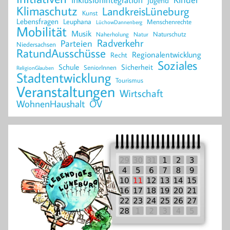
Jugend
Klimaschutz
LandkreisLüneburg
Kunst
Lebensfragen
Leuphana
Menschenrechte
LüchowDannenberg
Mobilität
Musik
Naturschutz
Naherholung
Natur
Radverkehr
Parteien
Niedersachsen
RatundAusschüsse
Regionalentwicklung
Recht
Soziales
Schule
Sicherheit
SeniorInnen
ReligionGlauben
Stadtentwicklung
Tourismus
Veranstaltungen
Wirtschaft
WohnenHaushalt
ÖV