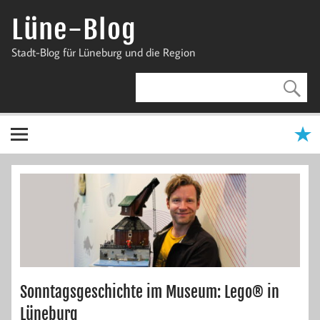
Zum
Inhalt
Lüne-Blog
springen
Stadt-Blog für Lüneburg und die Region
Sonntagsgeschichte im Museum: Lego® in
Lüneburg