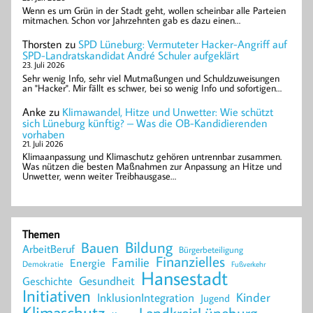
Wenn es um Grün in der Stadt geht, wollen scheinbar alle Parteien
mitmachen. Schon vor Jahrzehnten gab es dazu einen…
Thorsten
zu
SPD Lüneburg: Vermuteter Hacker-Angriff auf
SPD-Landratskandidat André Schuler aufgeklärt
23. Juli 2026
Sehr wenig Info, sehr viel Mutmaßungen und Schuldzuweisungen
an "Hacker". Mir fällt es schwer, bei so wenig Info und sofortigen…
Anke
zu
Klimawandel, Hitze und Unwetter: Wie schützt
sich Lüneburg künftig? – Was die OB-Kandidierenden
vorhaben
21. Juli 2026
Klimaanpassung und Klimaschutz gehören untrennbar zusammen.
Was nützen die besten Maßnahmen zur Anpassung an Hitze und
Unwetter, wenn weiter Treibhausgase…
Themen
Bildung
Bauen
ArbeitBeruf
Bürgerbeteiligung
Finanzielles
Familie
Energie
Demokratie
Fußverkehr
Hansestadt
Geschichte
Gesundheit
Initiativen
Kinder
InklusionIntegration
Jugend
Klimaschutz
LandkreisLüneburg