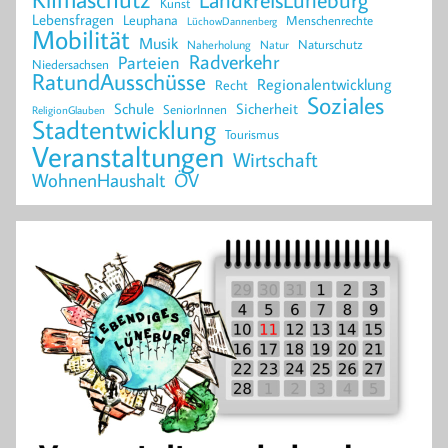
Kunst
Lebensfragen
Leuphana
Menschenrechte
LüchowDannenberg
Mobilität
Musik
Naturschutz
Naherholung
Natur
Radverkehr
Parteien
Niedersachsen
RatundAusschüsse
Regionalentwicklung
Recht
Soziales
Schule
Sicherheit
SeniorInnen
ReligionGlauben
Stadtentwicklung
Tourismus
Veranstaltungen
Wirtschaft
WohnenHaushalt
ÖV