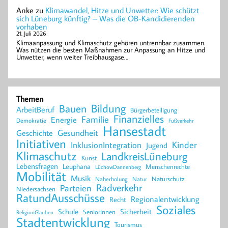
Anke
zu
Klimawandel, Hitze und Unwetter: Wie schützt
sich Lüneburg künftig? – Was die OB-Kandidierenden
vorhaben
21. Juli 2026
Klimaanpassung und Klimaschutz gehören untrennbar zusammen.
Was nützen die besten Maßnahmen zur Anpassung an Hitze und
Unwetter, wenn weiter Treibhausgase…
Themen
Bildung
Bauen
ArbeitBeruf
Bürgerbeteiligung
Finanzielles
Familie
Energie
Demokratie
Fußverkehr
Hansestadt
Geschichte
Gesundheit
Initiativen
Kinder
InklusionIntegration
Jugend
Klimaschutz
LandkreisLüneburg
Kunst
Lebensfragen
Leuphana
Menschenrechte
LüchowDannenberg
Mobilität
Musik
Naturschutz
Naherholung
Natur
Radverkehr
Parteien
Niedersachsen
RatundAusschüsse
Regionalentwicklung
Recht
Soziales
Schule
Sicherheit
SeniorInnen
ReligionGlauben
Stadtentwicklung
Tourismus