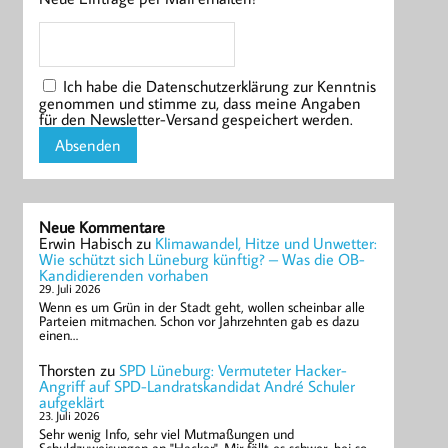
Ich habe die Datenschutzerklärung zur Kenntnis
genommen und stimme zu, dass meine Angaben
für den Newsletter-Versand gespeichert werden.
Neue Kommentare
Erwin Habisch
zu
Klimawandel, Hitze und Unwetter:
Wie schützt sich Lüneburg künftig? – Was die OB-
Kandidierenden vorhaben
29. Juli 2026
Wenn es um Grün in der Stadt geht, wollen scheinbar alle
Parteien mitmachen. Schon vor Jahrzehnten gab es dazu
einen…
Thorsten
zu
SPD Lüneburg: Vermuteter Hacker-
Angriff auf SPD-Landratskandidat André Schuler
aufgeklärt
23. Juli 2026
Sehr wenig Info, sehr viel Mutmaßungen und