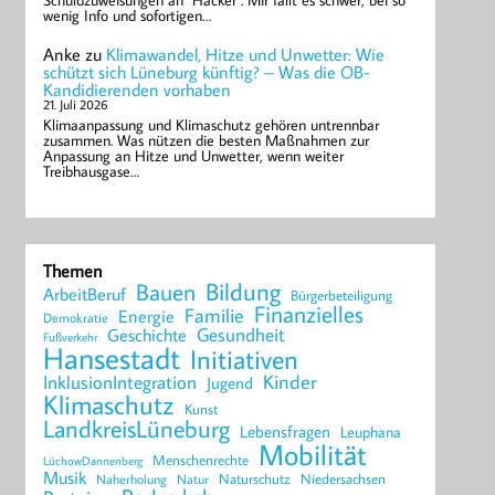
Schuldzuweisungen an "Hacker". Mir fällt es schwer, bei so
wenig Info und sofortigen…
Anke
zu
Klimawandel, Hitze und Unwetter: Wie
schützt sich Lüneburg künftig? – Was die OB-
Kandidierenden vorhaben
21. Juli 2026
Klimaanpassung und Klimaschutz gehören untrennbar
zusammen. Was nützen die besten Maßnahmen zur
Anpassung an Hitze und Unwetter, wenn weiter
Treibhausgase…
Themen
Bildung
Bauen
ArbeitBeruf
Bürgerbeteiligung
Finanzielles
Familie
Energie
Demokratie
Geschichte
Gesundheit
Fußverkehr
Hansestadt
Initiativen
Kinder
InklusionIntegration
Jugend
Klimaschutz
Kunst
LandkreisLüneburg
Lebensfragen
Leuphana
Mobilität
Menschenrechte
LüchowDannenberg
Musik
Naturschutz
Niedersachsen
Naherholung
Natur