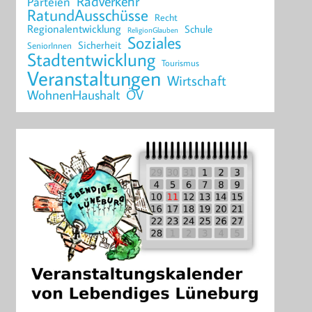
Radverkehr
Parteien
RatundAusschüsse
Recht
Regionalentwicklung
Schule
ReligionGlauben
Soziales
Sicherheit
SeniorInnen
Stadtentwicklung
Tourismus
Veranstaltungen
Wirtschaft
WohnenHaushalt
ÖV