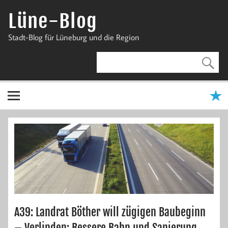
Zum
Inhalt
Lüne-Blog
springen
Stadt-Blog für Lüneburg und die Region
A39: Landrat Böther will zügigen Baubeginn
– Verlinden: Bessere Bahn und Sanierung