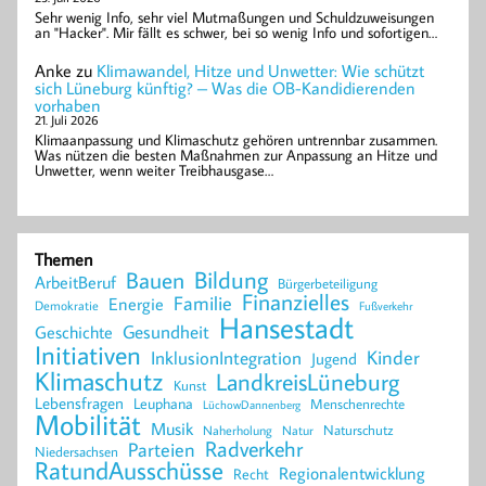
Sehr wenig Info, sehr viel Mutmaßungen und Schuldzuweisungen
an "Hacker". Mir fällt es schwer, bei so wenig Info und sofortigen…
Anke
zu
Klimawandel, Hitze und Unwetter: Wie schützt
sich Lüneburg künftig? – Was die OB-Kandidierenden
vorhaben
21. Juli 2026
Klimaanpassung und Klimaschutz gehören untrennbar zusammen.
Was nützen die besten Maßnahmen zur Anpassung an Hitze und
Unwetter, wenn weiter Treibhausgase…
Themen
Bildung
Bauen
ArbeitBeruf
Bürgerbeteiligung
Finanzielles
Familie
Energie
Demokratie
Fußverkehr
Hansestadt
Geschichte
Gesundheit
Initiativen
Kinder
InklusionIntegration
Jugend
Klimaschutz
LandkreisLüneburg
Kunst
Lebensfragen
Leuphana
Menschenrechte
LüchowDannenberg
Mobilität
Musik
Naturschutz
Naherholung
Natur
Radverkehr
Parteien
Niedersachsen
RatundAusschüsse
Regionalentwicklung
Recht