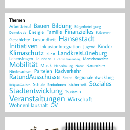
Themen
Bildung
Bauen
ArbeitBeruf
Bürgerbeteiligung
Finanzielles
Familie
Energie
Demokratie
Fußverkehr
Hansestadt
Geschichte
Gesundheit
Initiativen
Kinder
InklusionIntegration
Jugend
Klimaschutz
LandkreisLüneburg
Kunst
Lebensfragen
Leuphana
Menschenrechte
LüchowDannenberg
Mobilität
Musik
Naturschutz
Naherholung
Natur
Radverkehr
Parteien
Niedersachsen
RatundAusschüsse
Regionalentwicklung
Recht
Soziales
Schule
Sicherheit
SeniorInnen
ReligionGlauben
Stadtentwicklung
Tourismus
Veranstaltungen
Wirtschaft
WohnenHaushalt
ÖV