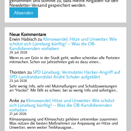
genommen und stimme zu, dass meine Angaben für den
Newsletter-Versand gespeichert werden.
Neue Kommentare
Erwin Habisch
zu
Klimawandel, Hitze und Unwetter: Wie
schützt sich Lüneburg künftig? – Was die OB-
Kandidierenden vorhaben
29. Juli 2026
Wenn es um Grün in der Stadt geht, wollen scheinbar alle Parteien
mitmachen. Schon vor Jahrzehnten gab es dazu einen…
Thorsten
zu
SPD Lüneburg: Vermuteter Hacker-Angriff auf
SPD-Landratskandidat André Schuler aufgeklärt
23. Juli 2026
Sehr wenig Info, sehr viel Mutmaßungen und Schuldzuweisungen
an "Hacker". Mir fällt es schwer, bei so wenig Info und sofortigen…
Anke
zu
Klimawandel, Hitze und Unwetter: Wie schützt
sich Lüneburg künftig? – Was die OB-Kandidierenden
vorhaben
21. Juli 2026
Klimaanpassung und Klimaschutz gehören untrennbar zusammen.
Was nützen die besten Maßnahmen zur Anpassung an Hitze und
Unwetter, wenn weiter Treibhausgase…