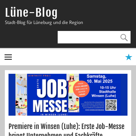
Zum
Inhalt
Lüne-Blog
springen
Stadt-Blog für Lüneburg und die Region
Premiere in Winsen (Luhe): Erste Job-Messe
bringt Unternehmen und Fachkräfte