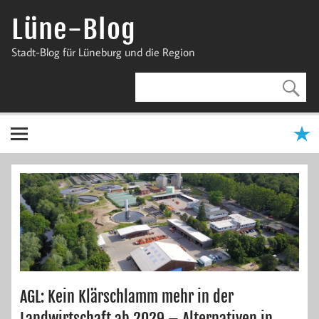
Zum
Inhalt
Lüne-Blog
springen
Stadt-Blog für Lüneburg und die Region
AGL: Kein Klärschlamm mehr in der
Landwirtschaft ab 2029 – Alternativen in