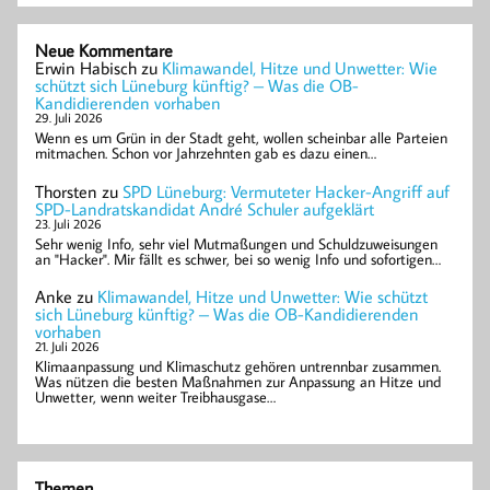
Neue Kommentare
Erwin Habisch
zu
Klimawandel, Hitze und Unwetter: Wie
schützt sich Lüneburg künftig? – Was die OB-
Kandidierenden vorhaben
29. Juli 2026
Wenn es um Grün in der Stadt geht, wollen scheinbar alle Parteien
mitmachen. Schon vor Jahrzehnten gab es dazu einen…
Thorsten
zu
SPD Lüneburg: Vermuteter Hacker-Angriff auf
SPD-Landratskandidat André Schuler aufgeklärt
23. Juli 2026
Sehr wenig Info, sehr viel Mutmaßungen und Schuldzuweisungen
an "Hacker". Mir fällt es schwer, bei so wenig Info und sofortigen…
Anke
zu
Klimawandel, Hitze und Unwetter: Wie schützt
sich Lüneburg künftig? – Was die OB-Kandidierenden
vorhaben
21. Juli 2026
Klimaanpassung und Klimaschutz gehören untrennbar zusammen.
Was nützen die besten Maßnahmen zur Anpassung an Hitze und
Unwetter, wenn weiter Treibhausgase…
Themen