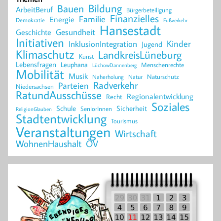
Bildung
Bauen
ArbeitBeruf
Bürgerbeteiligung
Finanzielles
Familie
Energie
Demokratie
Fußverkehr
Hansestadt
Geschichte
Gesundheit
Initiativen
Kinder
InklusionIntegration
Jugend
Klimaschutz
LandkreisLüneburg
Kunst
Lebensfragen
Leuphana
Menschenrechte
LüchowDannenberg
Mobilität
Musik
Naturschutz
Naherholung
Natur
Radverkehr
Parteien
Niedersachsen
RatundAusschüsse
Regionalentwicklung
Recht
Soziales
Schule
Sicherheit
SeniorInnen
ReligionGlauben
Stadtentwicklung
Tourismus
Veranstaltungen
Wirtschaft
WohnenHaushalt
ÖV