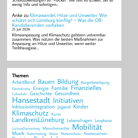
Schuldzuweisungen an "Hacker". Mir fällt es schwer, bei so
wenig Info und sofortigen…
Anke
zu
Klimawandel, Hitze und Unwetter: Wie
schützt sich Lüneburg künftig? – Was die OB-
Kandidierenden vorhaben
21. Juli 2026
Klimaanpassung und Klimaschutz gehören untrennbar
zusammen. Was nützen die besten Maßnahmen zur
Anpassung an Hitze und Unwetter, wenn weiter
Treibhausgase…
Themen
Bildung
Bauen
ArbeitBeruf
Bürgerbeteiligung
Finanzielles
Familie
Energie
Demokratie
Geschichte
Gesundheit
Fußverkehr
Hansestadt
Initiativen
Kinder
InklusionIntegration
Jugend
Klimaschutz
Kunst
LandkreisLüneburg
Lebensfragen
Leuphana
Mobilität
Menschenrechte
LüchowDannenberg
Musik
Naturschutz
Niedersachsen
Naherholung
Natur