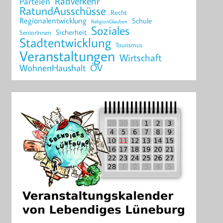
Radverkehr
Parteien
RatundAusschüsse
Recht
Regionalentwicklung
Schule
ReligionGlauben
Soziales
Sicherheit
SeniorInnen
Stadtentwicklung
Tourismus
Veranstaltungen
Wirtschaft
WohnenHaushalt
ÖV