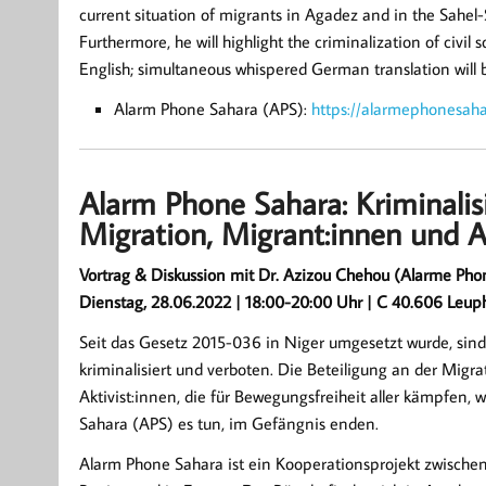
current situation of migrants in Agadez and in the Sahe
Furthermore, he will highlight the criminalization of civil s
English; simultaneous whispered German translation will b
Alarm Phone Sahara (APS):
https://alarmephonesaha
Alarm Phone Sahara: Kriminali
Migration, Migrant:innen und Ak
Vortrag & Diskussion mit Dr. Azizou Chehou (Alarme Pho
Dienstag, 28.06.2022 | 18:00-20:00 Uhr | C 40.606 Leupha
Seit das Gesetz 2015-036 in Niger umgesetzt wurde, si
kriminalisiert und verboten. Die Beteiligung an der Migra
Aktivist:innen, die für Bewegungsfreiheit aller kämpfen,
Sahara (APS) es tun, im Gefängnis enden.
Alarm Phone Sahara ist ein Kooperationsprojekt zwische