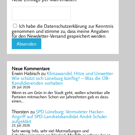
Ich habe die Datenschutzerklärung zur Kenntnis
genommen und stimme zu, dass meine Angaben
für den Newsletter-Versand gespeichert werden.
Neue Kommentare
Erwin Habisch
zu
Klimawandel, Hitze und Unwetter:
Wie schützt sich Lüneburg künftig? – Was die OB-
Kandidierenden vorhaben
29. Juli 2026
Wenn es um Grün in der Stadt geht, wollen scheinbar alle
Parteien mitmachen. Schon vor Jahrzehnten gab es dazu
einen…
Thorsten
zu
SPD Lüneburg: Vermuteter Hacker-
Angriff auf SPD-Landratskandidat André Schuler
aufgeklärt
23. Juli 2026
Sehr wenig Info, sehr viel Mutmaßungen und