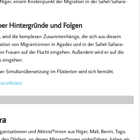
 Niger, einem Knotenpunkt der Migration in der Sahel-Sahara-
ber Hintergründe und Folgen
, wird die komplexen Zusammenhänge, die sich aus diesem
tuation von Migrant:innen in Agadez und in der Sahel-Sahara-
on Frauen auf der Flucht eingehen. Außerdem wird er auf die
rs eingehen.
cher Simultanübersetzung im Flüsterton wird sich bemüht.
ra.info/en/
ra
ganisationen und Aktivist*innen aus Niger, Mali, Benin, Togo,
ll den Dörfern, an denen Migrant*innen vorbeifahren, haben wir