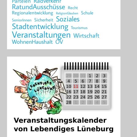
Radverkehr
Parteien
RatundAusschüsse
Recht
Regionalentwicklung
Schule
ReligionGlauben
Soziales
Sicherheit
SeniorInnen
Stadtentwicklung
Tourismus
Veranstaltungen
Wirtschaft
WohnenHaushalt
ÖV