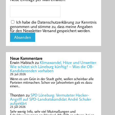
Ich habe die Datenschutzerklärung zur Kenntnis
genommen und stimme zu, dass meine Angaben
für den Newsletter-Versand gespeichert werden.
Neue Kommentare
Erwin Habisch
zu
Klimawandel, Hitze und Unwetter:
Wie schützt sich Lüneburg künftig? – Was die OB-
Kandidierenden vorhaben
29. Juli 2026
Wenn es um Grün in der Stadt geht, wollen scheinbar alle
Parteien mitmachen. Schon vor Jahrzehnten gab es dazu
einen…
Thorsten
zu
SPD Lüneburg: Vermuteter Hacker-
Angriff auf SPD-Landratskandidat André Schuler
aufgeklärt
23. Juli 2026
Sehr wenig Info, sehr viel Mutmaßungen und