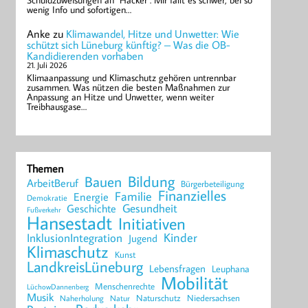
Schuldzuweisungen an "Hacker". Mir fällt es schwer, bei so
wenig Info und sofortigen…
Anke
zu
Klimawandel, Hitze und Unwetter: Wie
schützt sich Lüneburg künftig? – Was die OB-
Kandidierenden vorhaben
21. Juli 2026
Klimaanpassung und Klimaschutz gehören untrennbar
zusammen. Was nützen die besten Maßnahmen zur
Anpassung an Hitze und Unwetter, wenn weiter
Treibhausgase…
Themen
Bildung
Bauen
ArbeitBeruf
Bürgerbeteiligung
Finanzielles
Familie
Energie
Demokratie
Geschichte
Gesundheit
Fußverkehr
Hansestadt
Initiativen
Kinder
InklusionIntegration
Jugend
Klimaschutz
Kunst
LandkreisLüneburg
Lebensfragen
Leuphana
Mobilität
Menschenrechte
LüchowDannenberg
Musik
Naturschutz
Niedersachsen
Naherholung
Natur