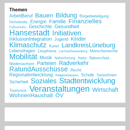
Themen
Bildung
Bauen
ArbeitBeruf
Bürgerbeteiligung
Finanzielles
Familie
Energie
Demokratie
Geschichte
Gesundheit
Fußverkehr
Hansestadt
Initiativen
Kinder
InklusionIntegration
Jugend
Klimaschutz
LandkreisLüneburg
Kunst
Lebensfragen
Leuphana
Menschenrechte
LüchowDannenberg
Mobilität
Musik
Naturschutz
Naherholung
Natur
Radverkehr
Parteien
Niedersachsen
RatundAusschüsse
Recht
Regionalentwicklung
Schule
SeniorInnen
ReligionGlauben
Stadtentwicklung
Soziales
Sicherheit
Veranstaltungen
Wirtschaft
Tourismus
WohnenHaushalt
ÖV