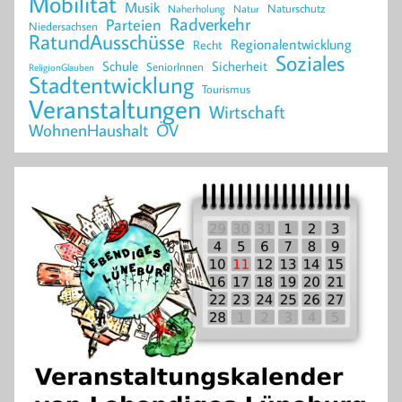
Mobilität
Musik
Naturschutz
Naherholung
Natur
Radverkehr
Parteien
Niedersachsen
RatundAusschüsse
Regionalentwicklung
Recht
Soziales
Schule
Sicherheit
SeniorInnen
ReligionGlauben
Stadtentwicklung
Tourismus
Veranstaltungen
Wirtschaft
WohnenHaushalt
ÖV