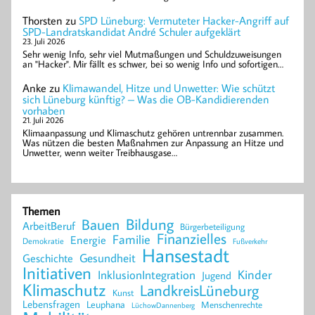
Thorsten
zu
SPD Lüneburg: Vermuteter Hacker-Angriff auf
SPD-Landratskandidat André Schuler aufgeklärt
23. Juli 2026
Sehr wenig Info, sehr viel Mutmaßungen und Schuldzuweisungen
an "Hacker". Mir fällt es schwer, bei so wenig Info und sofortigen…
Anke
zu
Klimawandel, Hitze und Unwetter: Wie schützt
sich Lüneburg künftig? – Was die OB-Kandidierenden
vorhaben
21. Juli 2026
Klimaanpassung und Klimaschutz gehören untrennbar zusammen.
Was nützen die besten Maßnahmen zur Anpassung an Hitze und
Unwetter, wenn weiter Treibhausgase…
Themen
Bildung
Bauen
ArbeitBeruf
Bürgerbeteiligung
Finanzielles
Familie
Energie
Demokratie
Fußverkehr
Hansestadt
Geschichte
Gesundheit
Initiativen
Kinder
InklusionIntegration
Jugend
Klimaschutz
LandkreisLüneburg
Kunst
Lebensfragen
Leuphana
Menschenrechte
LüchowDannenberg