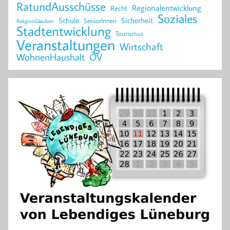
RatundAusschüsse
Regionalentwicklung
Recht
Soziales
Schule
Sicherheit
SeniorInnen
ReligionGlauben
Stadtentwicklung
Tourismus
Veranstaltungen
Wirtschaft
WohnenHaushalt
ÖV