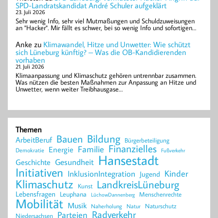
SPD-Landratskandidat André Schuler aufgeklärt
23. Juli 2026
Sehr wenig Info, sehr viel Mutmaßungen und Schuldzuweisungen
an "Hacker". Mir fällt es schwer, bei so wenig Info und sofortigen…
Anke
zu
Klimawandel, Hitze und Unwetter: Wie schützt
sich Lüneburg künftig? – Was die OB-Kandidierenden
vorhaben
21. Juli 2026
Klimaanpassung und Klimaschutz gehören untrennbar zusammen.
Was nützen die besten Maßnahmen zur Anpassung an Hitze und
Unwetter, wenn weiter Treibhausgase…
Themen
Bildung
Bauen
ArbeitBeruf
Bürgerbeteiligung
Finanzielles
Familie
Energie
Demokratie
Fußverkehr
Hansestadt
Geschichte
Gesundheit
Initiativen
Kinder
InklusionIntegration
Jugend
Klimaschutz
LandkreisLüneburg
Kunst
Lebensfragen
Leuphana
Menschenrechte
LüchowDannenberg
Mobilität
Musik
Naturschutz
Naherholung
Natur
Radverkehr
Parteien
Niedersachsen