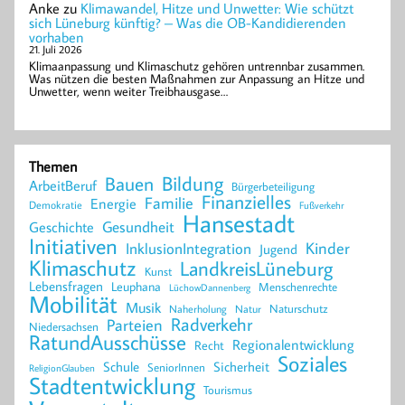
Anke
zu
Klimawandel, Hitze und Unwetter: Wie schützt
sich Lüneburg künftig? – Was die OB-Kandidierenden
vorhaben
21. Juli 2026
Klimaanpassung und Klimaschutz gehören untrennbar zusammen.
Was nützen die besten Maßnahmen zur Anpassung an Hitze und
Unwetter, wenn weiter Treibhausgase…
Themen
Bildung
Bauen
ArbeitBeruf
Bürgerbeteiligung
Finanzielles
Familie
Energie
Demokratie
Fußverkehr
Hansestadt
Geschichte
Gesundheit
Initiativen
Kinder
InklusionIntegration
Jugend
Klimaschutz
LandkreisLüneburg
Kunst
Lebensfragen
Leuphana
Menschenrechte
LüchowDannenberg
Mobilität
Musik
Naturschutz
Naherholung
Natur
Radverkehr
Parteien
Niedersachsen
RatundAusschüsse
Regionalentwicklung
Recht
Soziales
Schule
Sicherheit
SeniorInnen
ReligionGlauben
Stadtentwicklung
Tourismus