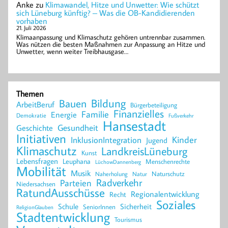
Anke
zu
Klimawandel, Hitze und Unwetter: Wie schützt
sich Lüneburg künftig? – Was die OB-Kandidierenden
vorhaben
21. Juli 2026
Klimaanpassung und Klimaschutz gehören untrennbar zusammen.
Was nützen die besten Maßnahmen zur Anpassung an Hitze und
Unwetter, wenn weiter Treibhausgase…
Themen
Bildung
Bauen
ArbeitBeruf
Bürgerbeteiligung
Finanzielles
Familie
Energie
Demokratie
Fußverkehr
Hansestadt
Geschichte
Gesundheit
Initiativen
Kinder
InklusionIntegration
Jugend
Klimaschutz
LandkreisLüneburg
Kunst
Lebensfragen
Leuphana
Menschenrechte
LüchowDannenberg
Mobilität
Musik
Naturschutz
Naherholung
Natur
Radverkehr
Parteien
Niedersachsen
RatundAusschüsse
Regionalentwicklung
Recht
Soziales
Schule
Sicherheit
SeniorInnen
ReligionGlauben
Stadtentwicklung
Tourismus