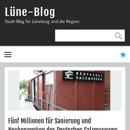
Zum
Inhalt
Lüne-Blog
springen
Stadt-Blog für Lüneburg und die Region
Fünf Millionen für Sanierung und
Neukonzeption des Deutschen Salzmuseums