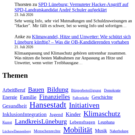
Thorsten
zu
SPD Lüneburg: Vermuteter Hacker-Angriff auf
SPD-Landratskandidat André Schuler aufgeklärt
23. Juli 2026
Sehr wenig Info, sehr viel Mutmaßungen und Schuldzuweisungen an
"Hacker". Mir fällt es schwer, bei so wenig Info und sofortigen…
Anke
zu
Klimawandel, Hitze und Unwetter: Wie schützt sich
Lüneburg künftig? – Was die OB-Kandidierenden vorhaben
21. Juli 2026
Klimaanpassung und Klimaschutz gehören untrennbar zusammen.
Was nützen die besten Maßnahmen zur Anpassung an Hitze und
Unwetter, wenn weiter Treibhausgase…
Themen
Bildung
Bauen
ArbeitBeruf
Bürgerbeteiligung
Demokratie
Finanzielles
Familie
Geschichte
Energie
Fußverkehr
Hansestadt
Initiativen
Gesundheit
Klimaschutz
Kinder
InklusionIntegration
Jugend
LandkreisLüneburg
Lebensfragen
Leuphana
Kunst
Mobilität
Musik
Menschenrechte
Naherholung
LüchowDannenberg