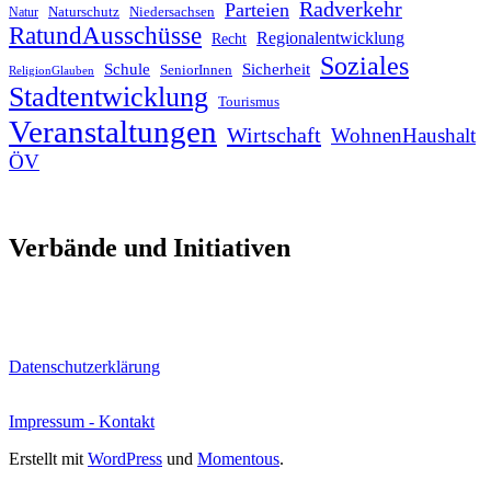
Radverkehr
Parteien
Naturschutz
Niedersachsen
Natur
RatundAusschüsse
Regionalentwicklung
Recht
Soziales
Schule
Sicherheit
SeniorInnen
ReligionGlauben
Stadtentwicklung
Tourismus
Veranstaltungen
Wirtschaft
WohnenHaushalt
ÖV
Verbände und Initiativen
Datenschutzerklärung
Impressum - Kontakt
Erstellt mit
WordPress
und
Momentous
.