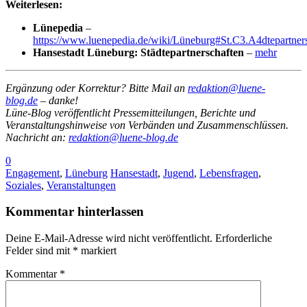
Weiterlesen:
Lünepedia
–
https://www.luenepedia.de/wiki/Lüneburg#St.C3.A4dtepartner
Hansestadt Lüneburg: Städtepartnerschaften
–
mehr
Ergänzung oder Korrektur? Bitte Mail an
redaktion@luene-
blog.de
– danke!
Lüne-Blog veröffentlicht Pressemitteilungen, Berichte und
Veranstaltungshinweise von Verbänden und Zusammenschlüssen.
Nachricht an:
redaktion@luene-blog.de
0
Engagement
,
Lüneburg
Hansestadt
,
Jugend
,
Lebensfragen
,
Soziales
,
Veranstaltungen
Kommentar hinterlassen
Deine E-Mail-Adresse wird nicht veröffentlicht.
Erforderliche
Felder sind mit
*
markiert
Kommentar
*