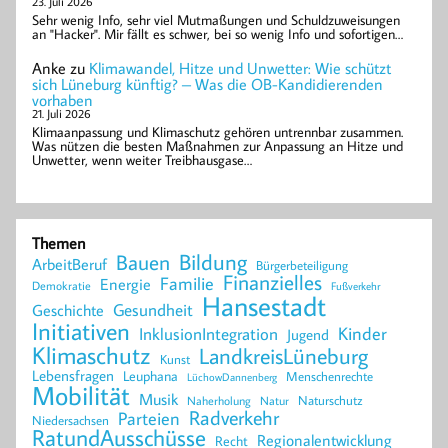
23. Juli 2026
Sehr wenig Info, sehr viel Mutmaßungen und Schuldzuweisungen
an "Hacker". Mir fällt es schwer, bei so wenig Info und sofortigen…
Anke
zu
Klimawandel, Hitze und Unwetter: Wie schützt
sich Lüneburg künftig? – Was die OB-Kandidierenden
vorhaben
21. Juli 2026
Klimaanpassung und Klimaschutz gehören untrennbar zusammen.
Was nützen die besten Maßnahmen zur Anpassung an Hitze und
Unwetter, wenn weiter Treibhausgase…
Themen
Bildung
Bauen
ArbeitBeruf
Bürgerbeteiligung
Finanzielles
Familie
Energie
Demokratie
Fußverkehr
Hansestadt
Geschichte
Gesundheit
Initiativen
Kinder
InklusionIntegration
Jugend
Klimaschutz
LandkreisLüneburg
Kunst
Lebensfragen
Leuphana
Menschenrechte
LüchowDannenberg
Mobilität
Musik
Naturschutz
Naherholung
Natur
Radverkehr
Parteien
Niedersachsen
RatundAusschüsse
Regionalentwicklung
Recht