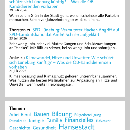
schützt sich Lüneburg künftig? – Was die OB-
Kandidierenden vorhaben
29. Juli 2026
Wenn es um Grün in der Stadt geht, wollen scheinbar alle Parteien
mitmachen. Schon vor Jahrzehnten gab es dazu einen…
Thorsten
zu
SPD Lüneburg: Vermuteter Hacker-Angriff auf
SPD-Landratskandidat André Schuler aufgeklärt
23. Juli 2026
Sehr wenig Info, sehr viel Mutmaßungen und Schuldzuweisungen
an "Hacker". Mir fällt es schwer, bei so wenig Info und sofortigen…
Anke
zu
Klimawandel, Hitze und Unwetter: Wie schützt
sich Lüneburg künftig? – Was die OB-Kandidierenden
vorhaben
21. Juli 2026
Klimaanpassung und Klimaschutz gehören untrennbar zusammen.
Was nützen die besten Maßnahmen zur Anpassung an Hitze und
Unwetter, wenn weiter Treibhausgase…
Themen
Bildung
Bauen
ArbeitBeruf
Bürgerbeteiligung
Finanzielles
Familie
Energie
Demokratie
Fußverkehr
Hansestadt
Geschichte
Gesundheit