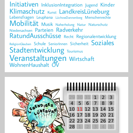
Initiativen
Kinder
InklusionIntegration
Jugend
Klimaschutz
LandkreisLüneburg
Kunst
Lebensfragen
Leuphana
Menschenrechte
LüchowDannenberg
Mobilität
Musik
Naturschutz
Naherholung
Natur
Radverkehr
Parteien
Niedersachsen
RatundAusschüsse
Regionalentwicklung
Recht
Soziales
Schule
Sicherheit
SeniorInnen
ReligionGlauben
Stadtentwicklung
Tourismus
Veranstaltungen
Wirtschaft
WohnenHaushalt
ÖV