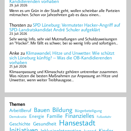
Kandidierenden vorhaben
29. Juli 2026
Wenn es um Grün in der Stadt geht, wollen scheinbar alle Parteien
mitmachen. Schon vor Jahrzehnten gab es dazu einen…
Thorsten
zu
SPD Lüneburg: Vermuteter Hacker-Angriff auf
SPD-Landratskandidat André Schuler aufgeklärt
23. Juli 2026
Sehr wenig Info, sehr viel Mutmaßungen und Schuldzuweisungen
an "Hacker". Mir fällt es schwer, bei so wenig Info und sofortigen…
Anke
zu
Klimawandel, Hitze und Unwetter: Wie schützt
sich Lüneburg künftig? – Was die OB-Kandidierenden
vorhaben
21. Juli 2026
Klimaanpassung und Klimaschutz gehören untrennbar zusammen.
Was nützen die besten Maßnahmen zur Anpassung an Hitze und
Unwetter, wenn weiter Treibhausgase…
Themen
Bildung
Bauen
ArbeitBeruf
Bürgerbeteiligung
Finanzielles
Familie
Energie
Demokratie
Fußverkehr
Hansestadt
Geschichte
Gesundheit
Initiativen
Kinder
InklusionIntegration
Jugend