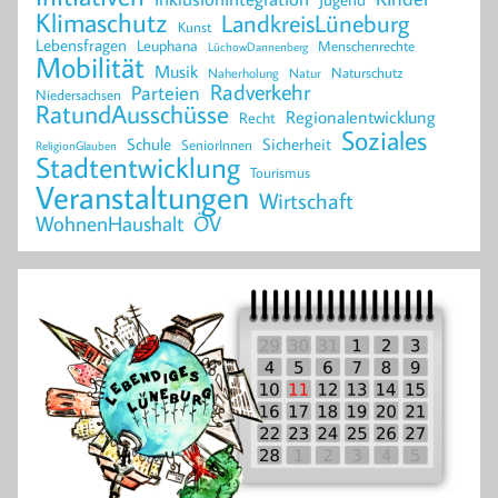
Klimaschutz
LandkreisLüneburg
Kunst
Lebensfragen
Leuphana
Menschenrechte
LüchowDannenberg
Mobilität
Musik
Naturschutz
Naherholung
Natur
Radverkehr
Parteien
Niedersachsen
RatundAusschüsse
Regionalentwicklung
Recht
Soziales
Schule
Sicherheit
SeniorInnen
ReligionGlauben
Stadtentwicklung
Tourismus
Veranstaltungen
Wirtschaft
WohnenHaushalt
ÖV