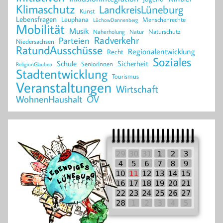
Klimaschutz
LandkreisLüneburg
Kunst
Lebensfragen
Leuphana
Menschenrechte
LüchowDannenberg
Mobilität
Musik
Naturschutz
Naherholung
Natur
Radverkehr
Parteien
Niedersachsen
RatundAusschüsse
Regionalentwicklung
Recht
Soziales
Schule
Sicherheit
SeniorInnen
ReligionGlauben
Stadtentwicklung
Tourismus
Veranstaltungen
Wirtschaft
WohnenHaushalt
ÖV