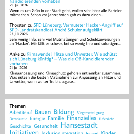
Kandidierenden vorhaben
29. Juli 2026
Wenn es um Grün in der Stadt geht, wollen scheinbar alle Parteien
mitmachen. Schon vor Jahrzehnten gab es dazu einen…
Thorsten
zu
SPD Lüneburg: Vermuteter Hacker-Angriff auf
SPD-Landratskandidat André Schuler aufgeklärt
23. Juli 2026
Sehr wenig Info, sehr viel Mutmaßungen und Schuldzuweisungen
an "Hacker". Mir fällt es schwer, bei so wenig Info und sofortigen…
Anke
zu
Klimawandel, Hitze und Unwetter: Wie schützt
sich Lüneburg künftig? – Was die OB-Kandidierenden
vorhaben
21. Juli 2026
Klimaanpassung und Klimaschutz gehören untrennbar zusammen.
Was nützen die besten Maßnahmen zur Anpassung an Hitze und
Unwetter, wenn weiter Treibhausgase…
Themen
Bildung
Bauen
ArbeitBeruf
Bürgerbeteiligung
Finanzielles
Familie
Energie
Demokratie
Fußverkehr
Hansestadt
Geschichte
Gesundheit
Initiativen
Kinder
InklusionIntegration
Jugend