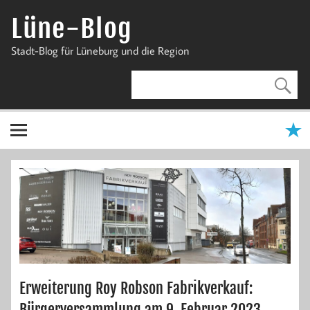
Zum
Inhalt
Lüne-Blog
springen
Stadt-Blog für Lüneburg und die Region
Erweiterung Roy Robson Fabrikverkauf:
Bürgerversammlung am 9. Februar 2023