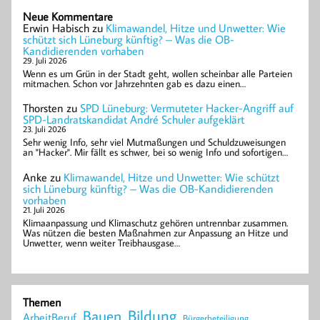
Neue Kommentare
Erwin Habisch
zu
Klimawandel, Hitze und Unwetter: Wie
schützt sich Lüneburg künftig? – Was die OB-
Kandidierenden vorhaben
29. Juli 2026
Wenn es um Grün in der Stadt geht, wollen scheinbar alle Parteien
mitmachen. Schon vor Jahrzehnten gab es dazu einen…
Thorsten
zu
SPD Lüneburg: Vermuteter Hacker-Angriff auf
SPD-Landratskandidat André Schuler aufgeklärt
23. Juli 2026
Sehr wenig Info, sehr viel Mutmaßungen und Schuldzuweisungen
an "Hacker". Mir fällt es schwer, bei so wenig Info und sofortigen…
Anke
zu
Klimawandel, Hitze und Unwetter: Wie schützt
sich Lüneburg künftig? – Was die OB-Kandidierenden
vorhaben
21. Juli 2026
Klimaanpassung und Klimaschutz gehören untrennbar zusammen.
Was nützen die besten Maßnahmen zur Anpassung an Hitze und
Unwetter, wenn weiter Treibhausgase…
Themen
Bildung
Bauen
ArbeitBeruf
Bürgerbeteiligung