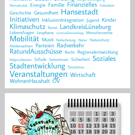
Finanzielles
Familie
Energie
Demokratie
Fußverkehr
Hansestadt
Geschichte
Gesundheit
Initiativen
Kinder
InklusionIntegration
Jugend
Klimaschutz
LandkreisLüneburg
Kunst
Lebensfragen
Leuphana
Menschenrechte
LüchowDannenberg
Mobilität
Musik
Naturschutz
Naherholung
Natur
Radverkehr
Parteien
Niedersachsen
RatundAusschüsse
Regionalentwicklung
Recht
Soziales
Schule
Sicherheit
SeniorInnen
ReligionGlauben
Stadtentwicklung
Tourismus
Veranstaltungen
Wirtschaft
WohnenHaushalt
ÖV